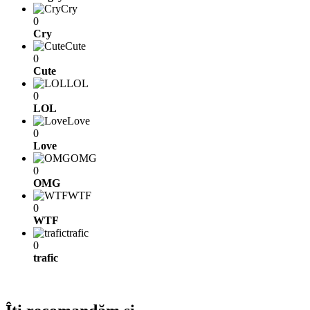
Cry
0
Cry
Cute
0
Cute
LOL
0
LOL
Love
0
Love
OMG
0
OMG
WTF
0
WTF
trafic
0
trafic