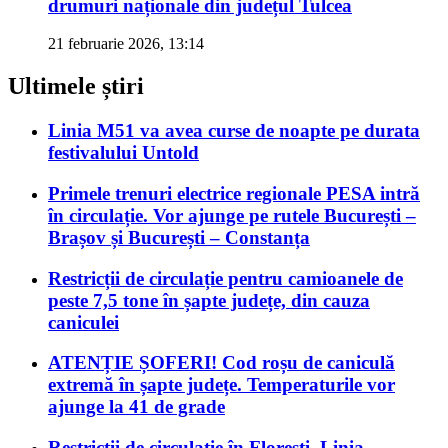
drumuri naționale din județul Tulcea
21 februarie 2026, 13:14
Ultimele știri
Linia M51 va avea curse de noapte pe durata
festivalului Untold
Primele trenuri electrice regionale PESA intră
în circulație. Vor ajunge pe rutele București –
Brașov și București – Constanța
Restricții de circulație pentru camioanele de
peste 7,5 tone în șapte județe, din cauza
caniculei
ATENȚIE ȘOFERI! Cod roșu de caniculă
extremă în șapte județe. Temperaturile vor
ajunge la 41 de grade
Restricții de circulație în Florești. Linia