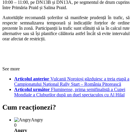
10:00 – 11:00, pe DN13B și DN13A, pe segmentul de drum cuprins
între Primăria Praid și Salina Praid.
Autoritățile recomandă șoferilor să manifeste prudență în trafic, să
respecte semnalizarea temporară și indicațiile forțelor de ordine
prezente în zonă. Participanții la trafic sunt sfătuiți să ia în calcul rute
alternative sau să își planifice călătoria astfel încât să evite intervalul
orar afectat de restricții.
See more
Articolul anterior
Vulcanii Noroioși găzduiesc a treia etapă a
Campionatului Național Rally Start – România Pitorească
Articolul următor
Fluminense, prima semifinalistă a Cupei
Mondiale a Cluburilor după un duel spectaculos cu Al Hilal
Cum reacționezi?
Angry
0
Angry