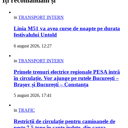
Îți recomandăm și
in
TRANSPORT INTERN
Linia M51 va avea curse de noapte pe durata
festivalului Untold
6 august 2026, 12:27
in
TRANSPORT INTERN
Primele trenuri electrice regionale PESA intră
în circulație. Vor ajunge pe rutele București –
Brașov și București – Constanța
5 august 2026, 17:41
in
TRAFIC
Restricții de circulație pentru camioanele de
peste 7,5 tone în șapte județe, din cauza