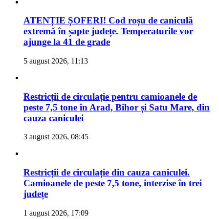
ATENȚIE ȘOFERI! Cod roșu de caniculă
extremă în șapte județe. Temperaturile vor
ajunge la 41 de grade
5 august 2026, 11:13
Restricții de circulație pentru camioanele de
peste 7,5 tone în Arad, Bihor și Satu Mare, din
cauza caniculei
3 august 2026, 08:45
Restricții de circulație din cauza caniculei.
Camioanele de peste 7,5 tone, interzise în trei
județe
1 august 2026, 17:09