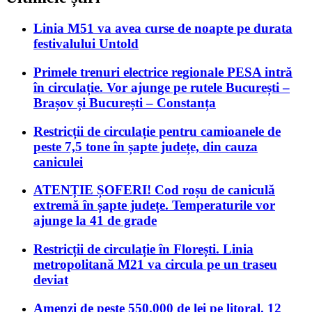
Linia M51 va avea curse de noapte pe durata
festivalului Untold
Primele trenuri electrice regionale PESA intră
în circulație. Vor ajunge pe rutele București –
Brașov și București – Constanța
Restricții de circulație pentru camioanele de
peste 7,5 tone în șapte județe, din cauza
caniculei
ATENȚIE ȘOFERI! Cod roșu de caniculă
extremă în șapte județe. Temperaturile vor
ajunge la 41 de grade
Restricții de circulație în Florești. Linia
metropolitană M21 va circula pe un traseu
deviat
Amenzi de peste 550.000 de lei pe litoral. 12