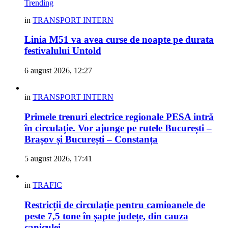
Trending
in
TRANSPORT INTERN
Linia M51 va avea curse de noapte pe durata
festivalului Untold
6 august 2026, 12:27
in
TRANSPORT INTERN
Primele trenuri electrice regionale PESA intră
în circulație. Vor ajunge pe rutele București –
Brașov și București – Constanța
5 august 2026, 17:41
in
TRAFIC
Restricții de circulație pentru camioanele de
peste 7,5 tone în șapte județe, din cauza
caniculei