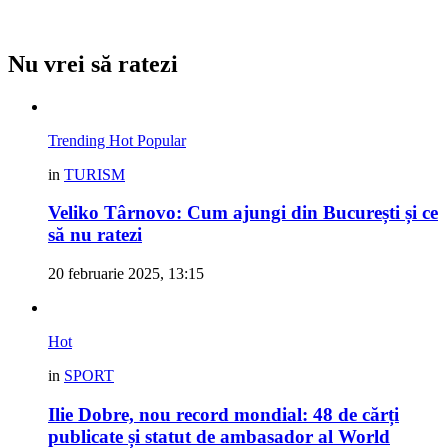
Nu vrei să ratezi
Trending
Hot
Popular
in
TURISM
Veliko Târnovo: Cum ajungi din București și ce
să nu ratezi
20 februarie 2025, 13:15
Hot
in
SPORT
Ilie Dobre, nou record mondial: 48 de cărți
publicate și statut de ambasador al World