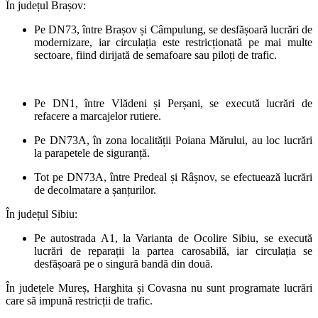
În județul Brașov:
Pe DN73, între Brașov și Câmpulung, se desfășoară lucrări de
modernizare, iar circulația este restricționată pe mai multe
sectoare, fiind dirijată de semafoare sau piloți de trafic.
Pe DN1, între Vlădeni și Perșani, se execută lucrări de
refacere a marcajelor rutiere.
Pe DN73A, în zona localității Poiana Mărului, au loc lucrări
la parapetele de siguranță.
Tot pe DN73A, între Predeal și Râșnov, se efectuează lucrări
de decolmatare a șanțurilor.
În județul Sibiu:
Pe autostrada A1, la Varianta de Ocolire Sibiu, se execută
lucrări de reparații la partea carosabilă, iar circulația se
desfășoară pe o singură bandă din două.
În județele Mureș, Harghita și Covasna nu sunt programate lucrări
care să impună restricții de trafic.