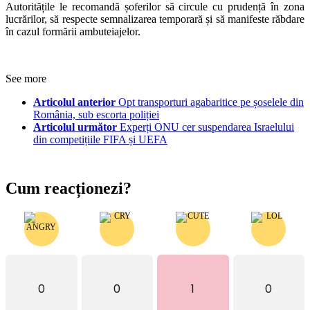
Autoritățile le recomandă șoferilor să circule cu prudență în zona
lucrărilor, să respecte semnalizarea temporară și să manifeste răbdare
în cazul formării ambuteiajelor.
See more
Articolul anterior
Opt transporturi agabaritice pe șoselele din
România, sub escorta poliției
Articolul următor
Experți ONU cer suspendarea Israelului
din competițiile FIFA și UEFA
Cum reacționezi?
0
0
1
0