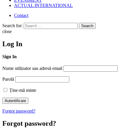
EVENIMENT
ACTUAL INTERNATIONAL
Contact
Search for:
Search
close
Log In
Sign In
Nume utilizator sau adresă email
Parolă
Ține-mă minte
Forgot password?
Forgot password?