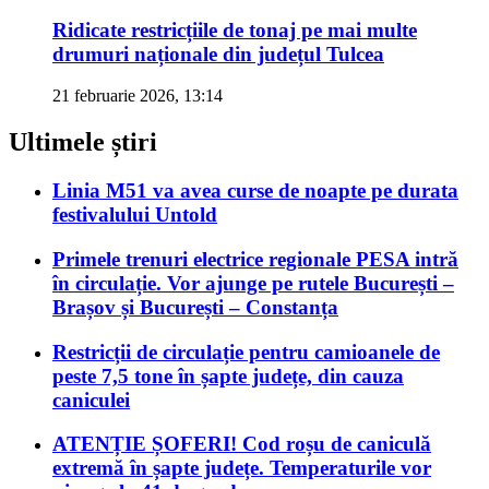
Ridicate restricțiile de tonaj pe mai multe
drumuri naționale din județul Tulcea
21 februarie 2026, 13:14
Ultimele știri
Linia M51 va avea curse de noapte pe durata
festivalului Untold
Primele trenuri electrice regionale PESA intră
în circulație. Vor ajunge pe rutele București –
Brașov și București – Constanța
Restricții de circulație pentru camioanele de
peste 7,5 tone în șapte județe, din cauza
caniculei
ATENȚIE ȘOFERI! Cod roșu de caniculă
extremă în șapte județe. Temperaturile vor