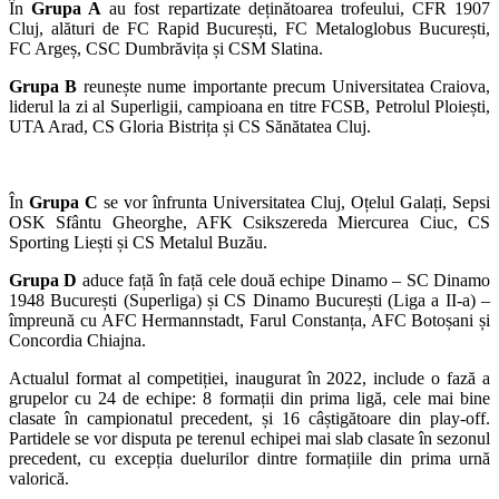
În
Grupa A
au fost repartizate deținătoarea trofeului, CFR 1907
Cluj, alături de FC Rapid București, FC Metaloglobus București,
FC Argeș, CSC Dumbrăvița și CSM Slatina.
Grupa B
reunește nume importante precum Universitatea Craiova,
liderul la zi al Superligii, campioana en titre FCSB, Petrolul Ploiești,
UTA Arad, CS Gloria Bistrița și CS Sănătatea Cluj.
În
Grupa C
se vor înfrunta Universitatea Cluj, Oțelul Galați, Sepsi
OSK Sfântu Gheorghe, AFK Csikszereda Miercurea Ciuc, CS
Sporting Liești și CS Metalul Buzău.
Grupa D
aduce față în față cele două echipe Dinamo – SC Dinamo
1948 București (Superliga) și CS Dinamo București (Liga a II-a) –
împreună cu AFC Hermannstadt, Farul Constanța, AFC Botoșani și
Concordia Chiajna.
Actualul format al competiției, inaugurat în 2022, include o fază a
grupelor cu 24 de echipe: 8 formații din prima ligă, cele mai bine
clasate în campionatul precedent, și 16 câștigătoare din play-off.
Partidele se vor disputa pe terenul echipei mai slab clasate în sezonul
precedent, cu excepția duelurilor dintre formațiile din prima urnă
valorică.