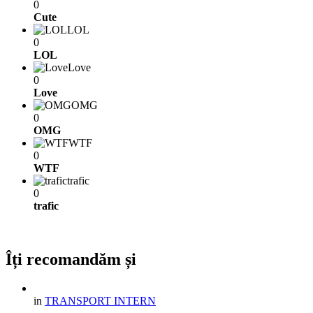
0
Cute
LOL
0
LOL
Love
0
Love
OMG
0
OMG
WTF
0
WTF
trafic
0
trafic
Îți recomandăm și
in
TRANSPORT INTERN