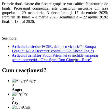
Primele două clasate din fiecare grupă se vor califica în sferturile de
finală. Programul competiției este următorul: meciurile din faza
grupelor – 29 octombrie, 3 decembrie și 17 decembrie 2025;
sferturile de finală – 4 martie 2026; semifinalele – 22 aprilie 2026;
finala – 13 mai 2026.
See more
Articolul anterior
FCSB, debut cu victorie în Europa
League: 1-0 la Deventer, contra lui Go Ahead Eagles
Articolul următor
Podul Prieteniei se închide temporar
pentru competiția “Free Spirit Run Giurgiu – Ruse”
Cum reacționezi?
Angry
0
Angry
Cry
0
Cry
Cute