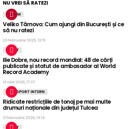
NU VREI SĂ RATEZI
TURISM
Veliko Târnovo: Cum ajungi din București și ce
să nu ratezi
20 februarie 2025, 13:15
SPORT
Ilie Dobre, nou record mondial: 48 de cărți
publicate și statut de ambasador al World
Record Academy
13 iulie 2026, 17:37
TRANSPORT INTERN
Ridicate restricțiile de tonaj pe mai multe
drumuri naționale din județul Tulcea
21 februarie 2026, 13:14
SPORT