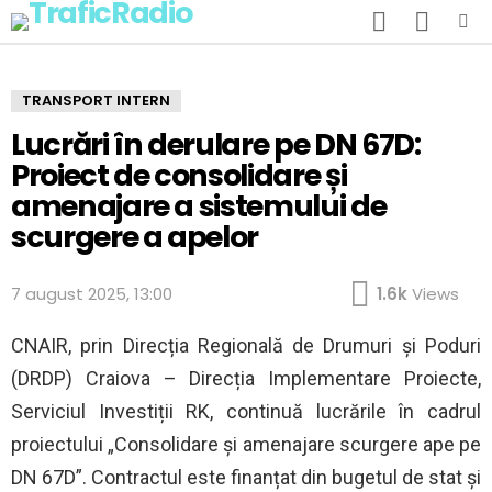
SEARCH
SWITCH
SKIN
Menu
TRANSPORT INTERN
Lucrări în derulare pe DN 67D:
Proiect de consolidare și
amenajare a sistemului de
scurgere a apelor
7 august 2025, 13:00
1.6k
Views
CNAIR, prin Direcția Regională de Drumuri și Poduri
(DRDP) Craiova – Direcția Implementare Proiecte,
Serviciul Investiții RK, continuă lucrările în cadrul
proiectului „Consolidare și amenajare scurgere ape pe
DN 67D”. Contractul este finanțat din bugetul de stat și