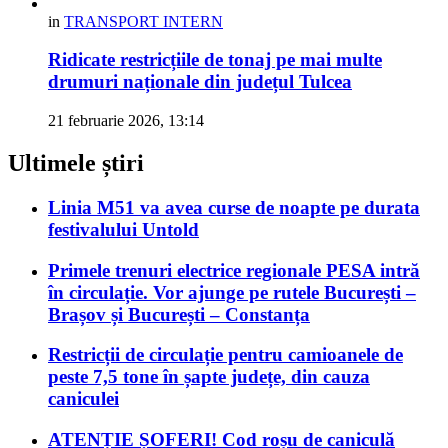
in
TRANSPORT INTERN
Ridicate restricțiile de tonaj pe mai multe
drumuri naționale din județul Tulcea
21 februarie 2026, 13:14
Ultimele știri
Linia M51 va avea curse de noapte pe durata
festivalului Untold
Primele trenuri electrice regionale PESA intră
în circulație. Vor ajunge pe rutele București –
Brașov și București – Constanța
Restricții de circulație pentru camioanele de
peste 7,5 tone în șapte județe, din cauza
caniculei
ATENȚIE ȘOFERI! Cod roșu de caniculă