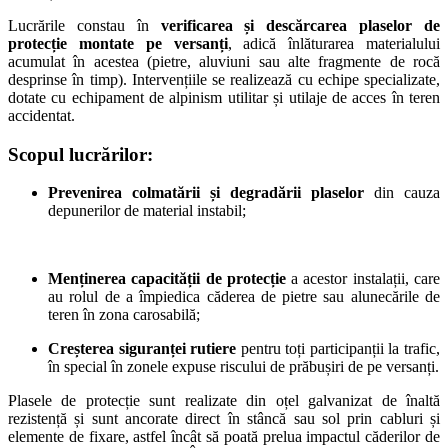
Lucrările constau în
verificarea și descărcarea plaselor de
protecție montate pe versanți
, adică înlăturarea materialului
acumulat în acestea (pietre, aluviuni sau alte fragmente de rocă
desprinse în timp). Intervențiile se realizează cu echipe specializate,
dotate cu echipament de alpinism utilitar și utilaje de acces în teren
accidentat.
Scopul lucrărilor:
Prevenirea colmatării și degradării plaselor
din cauza
depunerilor de material instabil;
Menținerea capacității de protecție
a acestor instalații, care
au rolul de a împiedica căderea de pietre sau alunecările de
teren în zona carosabilă;
Creșterea siguranței rutiere
pentru toți participanții la trafic,
în special în zonele expuse riscului de prăbușiri de pe versanți.
Plasele de protecție sunt realizate din oțel galvanizat de înaltă
rezistență și sunt ancorate direct în stâncă sau sol prin cabluri și
elemente de fixare, astfel încât să poată prelua impactul căderilor de