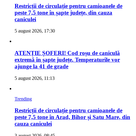
Restricții de circulație pentru camioanele de
peste 7,5 tone în șapte județe, din cauza
caniculei
5 august 2026, 17:30
ATENȚIE ȘOFERI! Cod roșu de caniculă
extremă în șapte județe. Temperaturile vor
ajunge la 41 de grade
5 august 2026, 11:13
Trending
Restricții de circulație pentru camioanele de
peste 7,5 tone în Arad, Bihor și Satu Mare, din
cauza caniculei
3 august 2026, 08:45