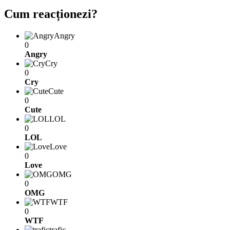
Cum reacționezi?
Angry
0
Angry
Cry
0
Cry
Cute
0
Cute
LOL
0
LOL
Love
0
Love
OMG
0
OMG
WTF
0
WTF
trafic