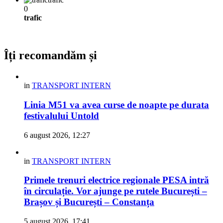
0
trafic
Îți recomandăm și
in
TRANSPORT INTERN
Linia M51 va avea curse de noapte pe durata
festivalului Untold
6 august 2026, 12:27
in
TRANSPORT INTERN
Primele trenuri electrice regionale PESA intră
în circulație. Vor ajunge pe rutele București –
Brașov și București – Constanța
5 august 2026, 17:41