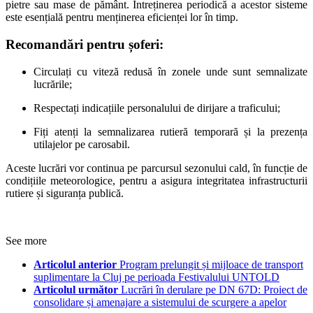
pietre sau mase de pământ. Întreținerea periodică a acestor sisteme
este esențială pentru menținerea eficienței lor în timp.
Recomandări pentru șoferi:
Circulați cu viteză redusă în zonele unde sunt semnalizate
lucrările;
Respectați indicațiile personalului de dirijare a traficului;
Fiți atenți la semnalizarea rutieră temporară și la prezența
utilajelor pe carosabil.
Aceste lucrări vor continua pe parcursul sezonului cald, în funcție de
condițiile meteorologice, pentru a asigura integritatea infrastructurii
rutiere și siguranța publică.
See more
Articolul anterior
Program prelungit și mijloace de transport
suplimentare la Cluj pe perioada Festivalului UNTOLD
Articolul următor
Lucrări în derulare pe DN 67D: Proiect de
consolidare și amenajare a sistemului de scurgere a apelor