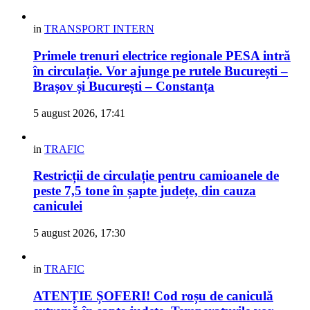
in
TRANSPORT INTERN
Primele trenuri electrice regionale PESA intră
în circulație. Vor ajunge pe rutele București –
Brașov și București – Constanța
5 august 2026, 17:41
in
TRAFIC
Restricții de circulație pentru camioanele de
peste 7,5 tone în șapte județe, din cauza
caniculei
5 august 2026, 17:30
in
TRAFIC
ATENȚIE ȘOFERI! Cod roșu de caniculă