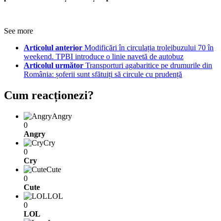
See more
Articolul anterior
Modificări în circulația troleibuzului 70 în
weekend. TPBI introduce o linie navetă de autobuz
Articolul următor
Transporturi agabaritice pe drumurile din
România: șoferii sunt sfătuiți să circule cu prudență
Cum reacționezi?
Angry
0
Angry
Cry
0
Cry
Cute
0
Cute
LOL
0
LOL