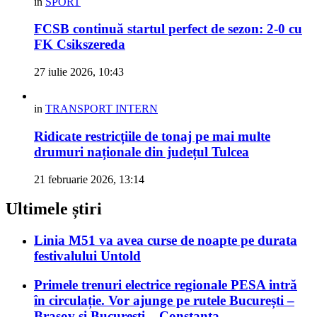
in
SPORT
FCSB continuă startul perfect de sezon: 2-0 cu
FK Csikszereda
27 iulie 2026, 10:43
in
TRANSPORT INTERN
Ridicate restricțiile de tonaj pe mai multe
drumuri naționale din județul Tulcea
21 februarie 2026, 13:14
Ultimele știri
Linia M51 va avea curse de noapte pe durata
festivalului Untold
Primele trenuri electrice regionale PESA intră
în circulație. Vor ajunge pe rutele București –
Brașov și București – Constanța