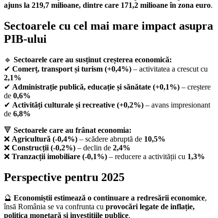
ajuns la 219,7 milioane, dintre care 171,2 milioane în zona euro
.
Sectoarele cu cel mai mare impact asupra
PIB-ului
🔹
Sectoarele care au susținut creșterea economică:
✔
Comerț, transport și turism (+0,4%)
– activitatea a crescut cu
2,1%
✔
Administrație publică, educație și sănătate (+0,1%)
– creștere
de
0,6%
✔
Activități culturale și recreative (+0,2%)
– avans impresionant
de
6,8%
🔻
Sectoarele care au frânat economia:
❌
Agricultură (-0,4%)
– scădere abruptă de
10,5%
❌
Construcții (-0,2%)
– declin de
2,4%
❌
Tranzacții imobiliare (-0,1%)
– reducere a activității cu
1,3%
Perspective pentru 2025
🔮
Economiștii estimează o continuare a redresării economice
,
însă România se va confrunta cu
provocări legate de inflație,
politica monetară și investițiile publice
.