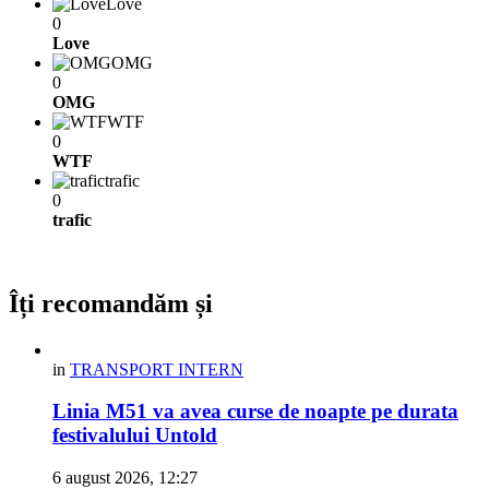
Love
0
Love
OMG
0
OMG
WTF
0
WTF
trafic
0
trafic
Îți recomandăm și
in
TRANSPORT INTERN
Linia M51 va avea curse de noapte pe durata
festivalului Untold
6 august 2026, 12:27