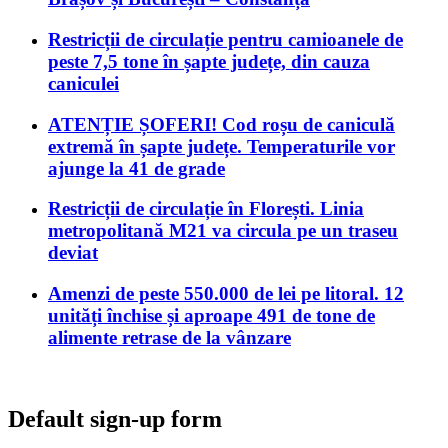
Restricții de circulație pentru camioanele de
peste 7,5 tone în șapte județe, din cauza
caniculei
ATENȚIE ȘOFERI! Cod roșu de caniculă
extremă în șapte județe. Temperaturile vor
ajunge la 41 de grade
Restricții de circulație în Florești. Linia
metropolitană M21 va circula pe un traseu
deviat
Amenzi de peste 550.000 de lei pe litoral. 12
unități închise și aproape 491 de tone de
alimente retrase de la vânzare
Default sign-up form