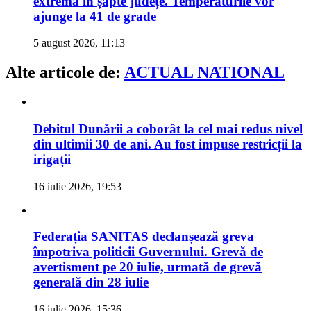
extremă în șapte județe. Temperaturile vor
ajunge la 41 de grade
5 august 2026, 11:13
Alte articole de:
ACTUAL NATIONAL
Debitul Dunării a coborât la cel mai redus nivel
din ultimii 30 de ani. Au fost impuse restricții la
irigații
16 iulie 2026, 19:53
Federația SANITAS declanșează greva
împotriva politicii Guvernului. Grevă de
avertisment pe 20 iulie, urmată de grevă
generală din 28 iulie
16 iulie 2026, 15:36