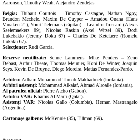
Aaronson, Timothy Weah, Alejandro Zendejas.
Belgia:
Thibaut Courtois – Timothy Castagne, Nathan Ngoy,
Brandon Mechele, Maxim De Cuyper – Amadou Onana (Hans
Vanaken 21), Youri Tielemans (căpitan) – Leandro Trossard (Alexis
Saelemaekers 89), Nicolas Raskin (Axel Witsel 89), Dodi
Lukebakio (Jeremy Doku 67) – Charles De Ketelaere (Romelu
Lukaku 67).
Selecționer:
Rudi Garcia.
Rezerve neutilizate:
Senne Lammens, Mike Penders – Zeno
Debast, Arthur Theate, Thomas Meunier, Koni De Winter, Joaquin
Seys, Kevin De Bruyne, Diego Moreira, Matias Fernandez-Pardo.
Arbitru:
Adham Mohammad Tumah Makhadmeh (Iordania).
Arbitri asistenți:
Mohammad Alkalaf, Ahmad Alroalle (Iordania).
Al patrulea oficial:
Pierre Atcho (Gabon).
Arbitru VAR:
Khamis Al Marri (Qatar).
Asistenți VAR:
Nicolas Gallo (Columbia), Hernan Mastrangelo
(Argentina).
Cartonașe galbene:
McKennie (35), Tillman (69).
See more