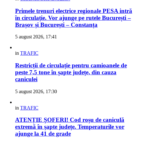
Primele trenuri electrice regionale PESA intră
în circulație. Vor ajunge pe rutele București –
Brașov și București – Constanța
5 august 2026, 17:41
in
TRAFIC
Restricții de circulație pentru camioanele de
peste 7,5 tone în șapte județe, din cauza
caniculei
5 august 2026, 17:30
in
TRAFIC
ATENȚIE ȘOFERI! Cod roșu de caniculă
extremă în șapte județe. Temperaturile vor
ajunge la 41 de grade