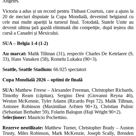
Angeles.
Victoria a adus și un record pentru Thibaut Courtois, care a ajuns la
20 de meciuri disputate la Cupa Mondială, devenind belgianul cu
cele mai multe apariții la turneul final. Totodată, Statele Unite au
devenit ultima țară gazdă eliminată din competiție, după ieșirea din
cursă a Canadei și Mexicului.
SUA – Belgia 1-4 (1-2)
Au marcat:
Malik Tillman (31), respectiv Charles De Ketelaere (9,
33), Hans Vanaken (58), Romelu Lukaku (90+3).
Seattle, Seattle Stadium:
66.925 spectatori
Cupa Mondială 2026 – optimi de finală
SUA:
Matthew Freese – Alexander Freeman, Christopher Richards,
Timothy Ream (căpitan), Sergino Dest (Giovanni Reyna 46),
Weston McKennie, Tyler Adams (Ricardo Pepi 72), Malik Tillman,
Antonee Robinson (Maximilian Arfsten 90+3), Christian Pulisic
(Sebastian Berhalter 59), Folarin Balogun (Haji Wright 90+2).
Selecționer:
Mauricio Pochettino.
Rezerve neutilizate:
Matthew Turner, Christopher Brady – Auston
Trusty, Miles Robinson, Mark McKenzie, Joseph Scally, Brenden