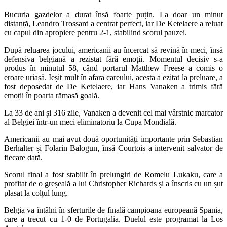
Bucuria gazdelor a durat însă foarte puțin. La doar un minut
distanță, Leandro Trossard a centrat perfect, iar De Ketelaere a reluat
cu capul din apropiere pentru 2-1, stabilind scorul pauzei.
După reluarea jocului, americanii au încercat să revină în meci, însă
defensiva belgiană a rezistat fără emoții. Momentul decisiv s-a
produs în minutul 58, când portarul Matthew Freese a comis o
eroare uriașă. Ieșit mult în afara careului, acesta a ezitat la preluare, a
fost deposedat de De Ketelaere, iar Hans Vanaken a trimis fără
emoții în poarta rămasă goală.
La 33 de ani și 316 zile, Vanaken a devenit cel mai vârstnic marcator
al Belgiei într-un meci eliminatoriu la Cupa Mondială.
Americanii au mai avut două oportunități importante prin Sebastian
Berhalter și Folarin Balogun, însă Courtois a intervenit salvator de
fiecare dată.
Scorul final a fost stabilit în prelungiri de Romelu Lukaku, care a
profitat de o greșeală a lui Christopher Richards și a înscris cu un șut
plasat la colțul lung.
Belgia va întâlni în sferturile de finală campioana europeană Spania,
care a trecut cu 1-0 de Portugalia. Duelul este programat la Los