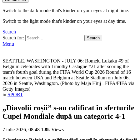
Switch to the dark mode that's kinder on your eyes at night time.
Switch to the light mode that's kinder on your eyes at day time.
Search
Search for:
Search
Menu
SEATTLE, WASHINGTON - JULY 06: Romelu Lukaku #9 of
Belgium celebrates with Timothy Castagne #21 after scoring the
team's fourth goal during the FIFA World Cup 2026 Round of 16
match between USA and Belgium at Seattle Stadium on July 06,
2026 in Seattle, Washington. (Photo by Maja Hitij - FIFA/FIFA via
Getty Images)
in
SPORT
„Diavolii roșii” s-au calificat în sferturile
Cupei Mondiale după un categoric 4-1
7 iulie 2026, 08:48
1.8k
Views