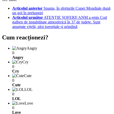
Articolul anterior
Spania, în sferturile Cupei Mondiale după
un gol în prelungiri
Articolul următor
ATENȚIE ȘOFERI! ANM a emis Cod
galben de instabilitate atmosferică în 37 de județe. Sunt
anunțate vijelii, ploi torențiale și grindină
Cum reacționezi?
Angry
0
Angry
Cry
0
Cry
Cute
0
Cute
LOL
0
LOL
Love
0
Love