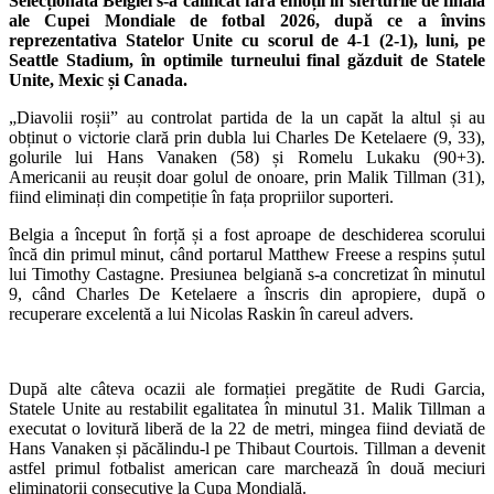
Selecționata Belgiei s-a calificat fără emoții în sferturile de finală
ale Cupei Mondiale de fotbal 2026, după ce a învins
reprezentativa Statelor Unite cu scorul de 4-1 (2-1), luni, pe
Seattle Stadium, în optimile turneului final găzduit de Statele
Unite, Mexic și Canada.
„Diavolii roșii” au controlat partida de la un capăt la altul și au
obținut o victorie clară prin dubla lui Charles De Ketelaere (9, 33),
golurile lui Hans Vanaken (58) și Romelu Lukaku (90+3).
Americanii au reușit doar golul de onoare, prin Malik Tillman (31),
fiind eliminați din competiție în fața propriilor suporteri.
Belgia a început în forță și a fost aproape de deschiderea scorului
încă din primul minut, când portarul Matthew Freese a respins șutul
lui Timothy Castagne. Presiunea belgiană s-a concretizat în minutul
9, când Charles De Ketelaere a înscris din apropiere, după o
recuperare excelentă a lui Nicolas Raskin în careul advers.
După alte câteva ocazii ale formației pregătite de Rudi Garcia,
Statele Unite au restabilit egalitatea în minutul 31. Malik Tillman a
executat o lovitură liberă de la 22 de metri, mingea fiind deviată de
Hans Vanaken și păcălindu-l pe Thibaut Courtois. Tillman a devenit
astfel primul fotbalist american care marchează în două meciuri
eliminatorii consecutive la Cupa Mondială.