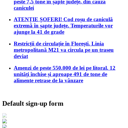
peste 7,5 tone în șapte județe, din cauza
caniculei
ATENȚIE ȘOFERI! Cod roșu de caniculă
extremă în șapte județe. Temperaturile vor
ajunge la 41 de grade
Restricții de circulație în Florești. Linia
metropolitană M21 va circula pe un traseu
deviat
Amenzi de peste 550.000 de lei pe litoral. 12
unități închise și aproape 491 de tone de
alimente retrase de la vânzare
Default sign-up form