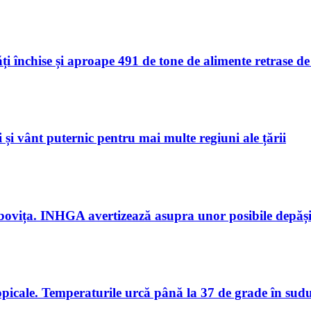
ăți închise și aproape 491 de tone de alimente retrase d
și vânt puternic pentru mai multe regiuni ale țării
bovița. INHGA avertizează asupra unor posibile depășir
opicale. Temperaturile urcă până la 37 de grade în sudul