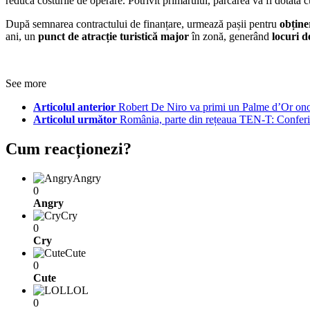
reducă costurile de operare. Potrivit primarului, parcarea va fi dotată 
După semnarea contractului de finanțare, urmează pașii pentru
obține
ani, un
punct de atracție turistică major
în zonă, generând
locuri d
See more
Articolul anterior
Robert De Niro va primi un Palme d’Or onor
Articolul următor
România, parte din rețeaua TEN-T: Conferinț
Cum reacționezi?
Angry
0
Angry
Cry
0
Cry
Cute
0
Cute
LOL
0