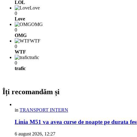
LOL
Love
0
Love
OMG
0
OMG
WTF
0
WTF
trafic
0
trafic
Îți recomandăm și
in
TRANSPORT INTERN
Linia M51 va avea curse de noapte pe durata fes
6 august 2026, 12:27