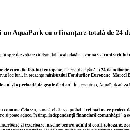
un AquaPark cu o finanțare totală de 24 de
tant spre dezvoltarea turismului local odată cu
semnarea contractului
ane de euro din fonduri europene
, iar restul de până la
24 de milioane
vut loc luni, în prezența
ministrului Fondurilor Europene, Marcel 
 ani și o perioadă de grație de 4 ani
. În acest timp, AquaPark-ul va 
tru comuna Odoreu
, punctând că este probabil
cel mai mare proiect 
are
și poate aduce, în timp,
independență financiară comunității
”, a 
interioare și exterioare, piscine pentru adulți și copii, tobogane, zo