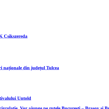
FK Csikszereda
ri naționale din județul Tulcea
tivalului Untold
 circulație. Vor ajunge pe rutele București – Brașov și 