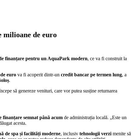
 milioane de euro
 de finanțare pentru un AquaPark modern
, ce va fi construit la
 de euro
va fi acoperit dintr-un
credit bancar pe termen lung
, a
Boloș
.
începe să genereze venituri, care vor putea susține returnarea
de finanțare semnat până acum
de administrația locală. „Este un
adăugat acesta.
nă de spa și facilități moderne
, inclusiv
tehnologii verzi
menite să