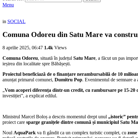
Menu
in
SOCIAL
Comuna Odoreu din Satu Mare va construi 
8 aprilie 2025, 06:47
1.4k
Views
Comuna Odoreu
, situată în județul
Satu Mare
, a făcut un pas impor
ieșirea din localitate spre Băbășești.
Proiectul beneficiază de o finanțare nerambursabilă de 10 milio
anunțat primarul comunei,
Dumitru Pop
. Evenimentul de semnare a a
„
Vom acoperi diferența dintr-un credit, cu rambursare pe 15-20 de
investiției”, a explicat edilul.
Ministrul Marcel Boloș a descris momentul drept unul
„istoric” pen
proiect care
sparge granițele dintre comună și municipiul Satu M
Noul
AquaPark
va fi gândit ca un complex turistic complet, cu
zone 