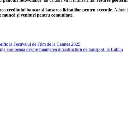
cu
panouri fotovoltaice
, iar căldura va fi furnizată din
resurse geoterm
rea creditului bancar și lansarea licitațiilor pentru execuție
. Adminis
e muncă și venituri pentru comunitate
.
ific la Festivalul de Film de la Cannes 2025
ă europeană despre finanțarea infrastructurii de transport, la Lublin