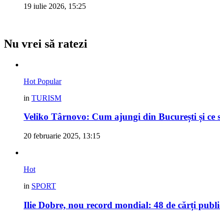
19 iulie 2026, 15:25
Nu vrei să ratezi
Hot
Popular
in
TURISM
Veliko Târnovo: Cum ajungi din București și ce s
20 februarie 2025, 13:15
Hot
in
SPORT
Ilie Dobre, nou record mondial: 48 de cărți pub