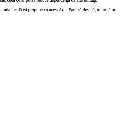
ale
, ceea ce ar putea reduce dependența de alte utilități.
trația locală își propune ca acest AquaPark să devină, în următorii