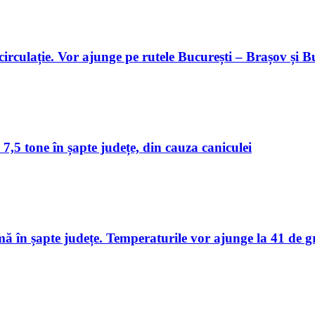
 circulație. Vor ajunge pe rutele București – Brașov și 
 7,5 tone în șapte județe, din cauza caniculei
în șapte județe. Temperaturile vor ajunge la 41 de g