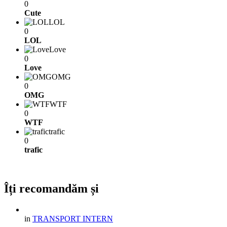
0
Cute
LOL
0
LOL
Love
0
Love
OMG
0
OMG
WTF
0
WTF
trafic
0
trafic
Îți recomandăm și
in
TRANSPORT INTERN