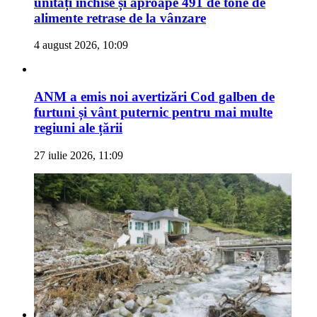
unități închise și aproape 491 de tone de
alimente retrase de la vânzare
4 august 2026, 10:09
ANM a emis noi avertizări Cod galben de
furtuni și vânt puternic pentru mai multe
regiuni ale țării
27 iulie 2026, 11:09