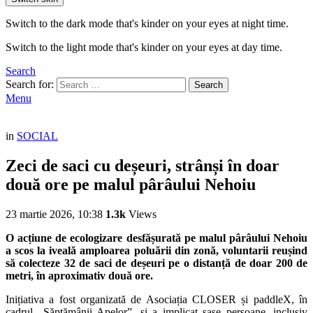
Switch to the dark mode that's kinder on your eyes at night time.
Switch to the light mode that's kinder on your eyes at day time.
Search
Search for:
Search
Menu
in
SOCIAL
Zeci de saci cu deșeuri, strânși în doar
două ore pe malul pârâului Nehoiu
23 martie 2026, 10:38
1.3k
Views
O acțiune de ecologizare desfășurată pe malul pârâului Nehoiu
a scos la iveală amploarea poluării din zonă, voluntarii reușind
să colecteze 32 de saci de deșeuri pe o distanță de doar 200 de
metri, în aproximativ două ore.
Inițiativa a fost organizată de Asociația CLOSER și paddleX, în
cadrul „Săptămânii Apelor”, și a implicat șase persoane, inclusiv