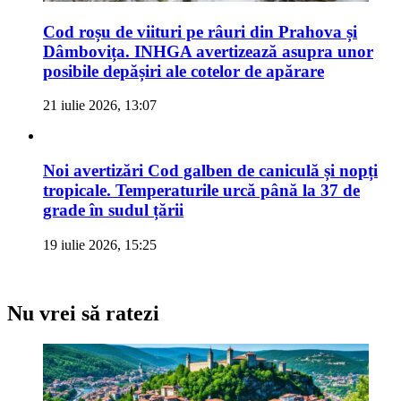
Cod roșu de viituri pe râuri din Prahova și
Dâmbovița. INHGA avertizează asupra unor
posibile depășiri ale cotelor de apărare
21 iulie 2026, 13:07
Noi avertizări Cod galben de caniculă și nopți
tropicale. Temperaturile urcă până la 37 de
grade în sudul țării
19 iulie 2026, 15:25
Nu vrei să ratezi