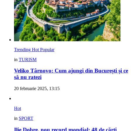
Trending
Hot
Popular
in
TURISM
Veliko Târnovo: Cum ajungi din București și ce
să nu ratezi
20 februarie 2025, 13:15
Hot
in
SPORT
Ilie Dobre, nou record mondial: 48 de cărți