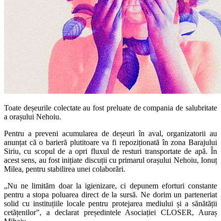
Toate deșeurile colectate au fost preluate de compania de salubritate
a orașului Nehoiu.
Pentru a preveni acumularea de deșeuri în aval, organizatorii au
anunțat că o barieră plutitoare va fi repoziționată în zona Barajului
Siriu, cu scopul de a opri fluxul de resturi transportate de apă. În
acest sens, au fost inițiate discuții cu primarul orașului Nehoiu, Ionuț
Milea, pentru stabilirea unei colaborări.
„Nu ne limităm doar la igienizare, ci depunem eforturi constante
pentru a stopa poluarea direct de la sursă. Ne dorim un parteneriat
solid cu instituțiile locale pentru protejarea mediului și a sănătății
cetățenilor”, a declarat președintele Asociației CLOSER, Auraș