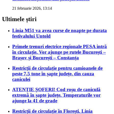
21 februarie 2026, 13:14
Ultimele știri
Linia M51 va avea curse de noapte pe durata
festivalului Untold
Primele trenuri electrice regionale PESA intră
în circulație. Vor ajunge pe rutele București –
Brașov și București – Constanța
Restricții de circulație pentru camioanele de
peste 7,5 tone în șapte județe, din cauza
caniculei
ATENȚIE ȘOFERI! Cod roșu de caniculă
extremă în șapte județe. Temperaturile vor
ajunge la 41 de grade
Restricții de circulație în Florești. Linia