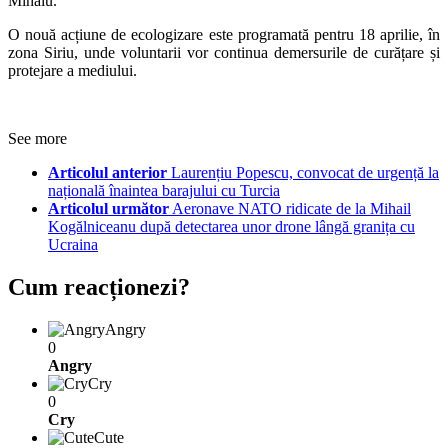
Mihaiu.
O nouă acțiune de ecologizare este programată pentru 18 aprilie, în
zona Siriu, unde voluntarii vor continua demersurile de curățare și
protejare a mediului.
See more
Articolul anterior
Laurențiu Popescu, convocat de urgență la
națională înaintea barajului cu Turcia
Articolul următor
Aeronave NATO ridicate de la Mihail
Kogălniceanu după detectarea unor drone lângă granița cu
Ucraina
Cum reacționezi?
Angry
0
Angry
Cry
0
Cry
Cute