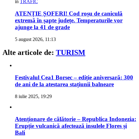
in
TRAFIC
ATENȚIE ȘOFERI! Cod roșu de caniculă
extremă în șapte județe. Temperaturile vor
ajunge la 41 de grade
5 august 2026, 11:13
Alte articole de:
TURISM
Festivalul Cea1 Borsec – ediție aniversară: 300
de ani de la atestarea stațiunii balneare
8 iulie 2025, 19:29
Atenționare de călătorie – Republica Indonezia:
Erupție vulcanică afectează insulele Flores și
Bali