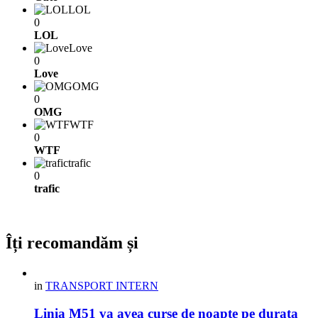
LOL
0
LOL
Love
0
Love
OMG
0
OMG
WTF
0
WTF
trafic
0
trafic
Îți recomandăm și
in
TRANSPORT INTERN
Linia M51 va avea curse de noapte pe durata