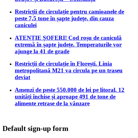
Restricții de circulație pentru camioanele de
peste 7,5 tone în șapte județe, din cauza
caniculei
ATENȚIE ȘOFERI! Cod roșu de caniculă
extremă în șapte județe. Temperaturile vor
ajunge la 41 de grade
Restricții de circulație în Florești. Linia
metropolitană M21 va circula pe un traseu
deviat
Amenzi de peste 550.000 de lei pe litoral. 12
unități închise și aproape 491 de tone de
alimente retrase de la vânzare
Default sign-up form