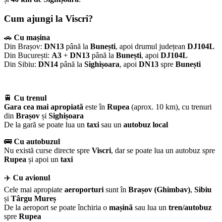
Cum ajungi la Viscri?
🚗
Cu mașina
Din Brașov:
DN13
până la
Bunești
, apoi drumul județean
DJ104L
Din București:
A3
+
DN13
până la
Bunești
, apoi
DJ104L
Din Sibiu:
DN14
până la
Sighișoara
, apoi
DN13
spre
Bunești
🚆
Cu trenul
Gara cea mai apropiată
este în
Rupea
(aprox. 10 km), cu trenuri
din
Brașov
și
Sighișoara
De la gară se poate lua un
taxi
sau un
autobuz local
🚌
Cu autobuzul
Nu există curse directe spre
Viscri
, dar se poate lua un autobuz spre
Rupea
și apoi un
taxi
✈️
Cu avionul
Cele mai apropiate
aeroporturi
sunt în
Brașov (Ghimbav)
,
Sibiu
și
Târgu Mureș
De la aeroport se poate închiria o
mașină
sau lua un
tren/autobuz
spre
Rupea