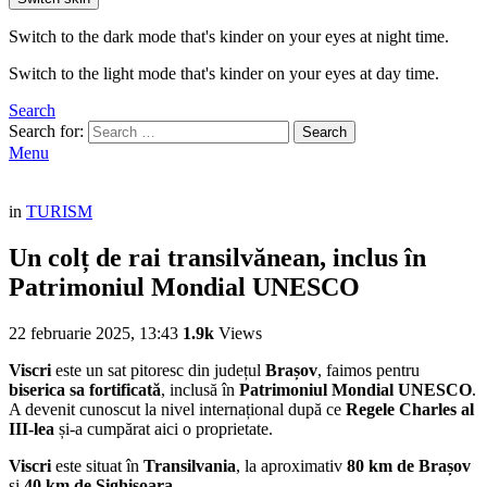
Switch to the dark mode that's kinder on your eyes at night time.
Switch to the light mode that's kinder on your eyes at day time.
Search
Search for:
Search
Menu
in
TURISM
Un colț de rai transilvănean, inclus în
Patrimoniul Mondial UNESCO
22 februarie 2025, 13:43
1.9k
Views
Viscri
este un sat pitoresc din județul
Brașov
, faimos pentru
biserica sa fortificată
, inclusă în
Patrimoniul Mondial UNESCO
.
A devenit cunoscut la nivel internațional după ce
Regele Charles al
III-lea
și-a cumpărat aici o proprietate.
Viscri
este situat în
Transilvania
, la aproximativ
80 km de Brașov
și
40 km de Sighișoara
.