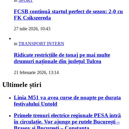
in
SPORT
FCSB continuă startul perfect de sezon: 2-0 cu
FK Csikszereda
27 iulie 2026, 10:43
in
TRANSPORT INTERN
Ridicate restricțiile de tonaj pe mai multe
drumuri naționale din județul Tulcea
21 februarie 2026, 13:14
Ultimele știri
Linia M51 va avea curse de noapte pe durata
festivalului Untold
Primele trenuri electrice regionale PESA intră
în circulație. Vor ajunge pe rutele București –
Brașov și București – Constanța