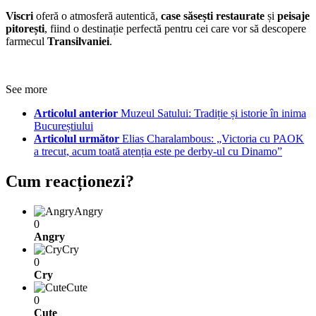
Viscri
oferă o atmosferă autentică,
case săsești restaurate
și
peisaje
pitorești
, fiind o destinație perfectă pentru cei care vor să descopere
farmecul
Transilvaniei
.
See more
Articolul anterior
Muzeul Satului: Tradiție și istorie în inima
Bucureștiului
Articolul următor
Elias Charalambous: „Victoria cu PAOK
a trecut, acum toată atenția este pe derby-ul cu Dinamo”
Cum reacționezi?
Angry
0
Angry
Cry
0
Cry
Cute
0
Cute