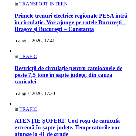
in
TRANSPORT INTERN
Primele trenuri electrice regionale PESA intră
în circulație. Vor ajunge pe rutele București –
Brașov și București – Constanța
5 august 2026, 17:41
in
TRAFIC
Restricții de circulație pentru camioanele de
peste 7,5 tone în șapte județe, din cauza
caniculei
5 august 2026, 17:30
in
TRAFIC
ATENȚIE ȘOFERI! Cod roșu de caniculă
extremă în șapte județe. Temperaturile vor
ajunge la 41 de grade