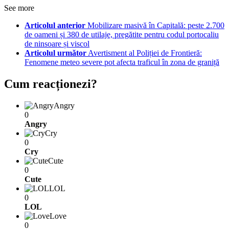
See more
Articolul anterior
Mobilizare masivă în Capitală: peste 2.700
de oameni și 380 de utilaje, pregătite pentru codul portocaliu
de ninsoare și viscol
Articolul următor
Avertisment al Poliției de Frontieră:
Fenomene meteo severe pot afecta traficul în zona de graniță
Cum reacționezi?
Angry
0
Angry
Cry
0
Cry
Cute
0
Cute
LOL
0
LOL
Love
0