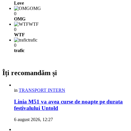
Love
OMG
0
OMG
WTF
0
WTF
trafic
0
trafic
Îți recomandăm și
in
TRANSPORT INTERN
Linia M51 va avea curse de noapte pe durata
festivalului Untold
6 august 2026, 12:27