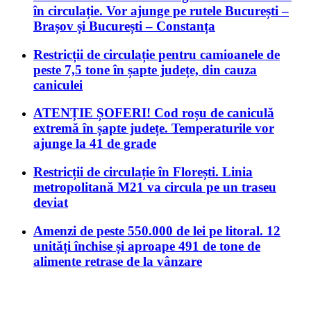
în circulație. Vor ajunge pe rutele București –
Brașov și București – Constanța
Restricții de circulație pentru camioanele de
peste 7,5 tone în șapte județe, din cauza
caniculei
ATENȚIE ȘOFERI! Cod roșu de caniculă
extremă în șapte județe. Temperaturile vor
ajunge la 41 de grade
Restricții de circulație în Florești. Linia
metropolitană M21 va circula pe un traseu
deviat
Amenzi de peste 550.000 de lei pe litoral. 12
unități închise și aproape 491 de tone de
alimente retrase de la vânzare