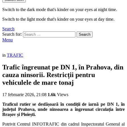
Switch to the dark mode that's kinder on your eyes at night time.
Switch to the light mode that's kinder on your eyes at day time.
Search
Search for:
Search
Menu
in
TRAFIC
Trafic îngreunat pe DN 1, în Prahova, din
cauza ninsorii. Restricții pentru
vehiculele de mare tonaj
17 februarie 2026, 21:08
1.6k
Views
Traficul rutier se desfășoară în condiții de iarnă pe DN 1, în
județul
Prahova
, unde ninsoarea a îngreunat circulația între
Brașov
și
Ploiești
.
Potrivit
Centrul INFOTRAFIC
din cadrul
Inspectoratul General al