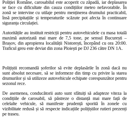
Poliției Române
, carosabilul este acoperit cu zăpadă, iar deplasarea
se face cu dificultate din cauza condițiilor meteo nefavorabile. În
zonă se intervine cu utilaje pentru menținerea drumului practicabil,
însă precipitațiile și temperaturile scăzute pot afecta în continuare
siguranța circulației.
Autoritățile au instituit restricții pentru autovehiculele cu masa totală
maximă autorizată mai mare de 7,5 tone, pe sensul
București
–
Brașov
, din apropierea localității
Nistorești
, începând cu ora 20:00.
Traficul greu este deviat din zona Ploiești pe DJ 236 către
DN 1A
.
Polițiștii recomandă șoferilor să evite deplasările în zonă dacă nu
sunt absolut necesare, să se informeze din timp cu privire la starea
drumurilor și să utilizeze autovehicule echipate corespunzător pentru
sezonul rece.
De asemenea, conducătorii auto sunt sfătuiți să adapteze viteza la
condițiile de carosabil, să păstreze o distanță mai mare față de
celelalte vehicule, să manifeste prudență sporită în zonele cu
vizibilitate redusă și să respecte indicațiile polițiștilor rutieri prezenți
pe traseu.