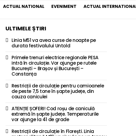
ACTUAL NATIONAL
EVENIMENT
ACTUAL INTERNATIONA
ULTIMELE ȘTIRI
Linia M51 va avea curse de noapte pe
durata festivalului Untold
Primele trenuri electrice regionale PESA
intră în circulație. Vor ajunge pe rutele
București – Brașov și București –
Constanța
Restricții de circulație pentru camioanele
de peste 7,5 tone în șapte județe, din
cauza caniculei
ATENȚIE ȘOFERI! Cod roșu de caniculă
extremă în șapte județe. Temperaturile
vor ajunge la 41 de grade
Restricții de circulație în Florești. Linia