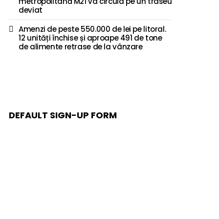
metropolitană M21 va circula pe un traseu
deviat
Amenzi de peste 550.000 de lei pe litoral.
12 unități închise și aproape 491 de tone
de alimente retrase de la vânzare
DEFAULT SIGN-UP FORM