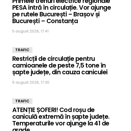
Primele trenuri electrice regionale
PESA intră în circulație. Vor ajunge
pe rutele București – Brașov și
București – Constanța
5 august 2026, 17:41
TRAFIC
Restricții de circulație pentru
camioanele de peste 7,5 tone în
șapte județe, din cauza caniculei
5 august 2026, 17:30
TRAFIC
ATENȚIE ȘOFERI! Cod roșu de
caniculă extremă în șapte județe.
Temperaturile vor ajunge la 41 de
grade