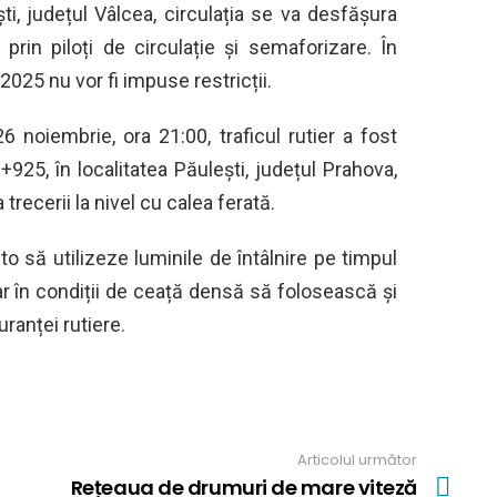
ti, județul Vâlcea, circulația se va desfășura
 prin piloți de circulație și semaforizare. În
025 nu vor fi impuse restricții.
noiembrie, ora 21:00, traficul rutier a fost
925, în localitatea Păulești, județul Prahova,
 trecerii la nivel cu calea ferată.
o să utilizeze luminile de întâlnire pe timpul
 iar în condiții de ceață densă să folosească și
ranței rutiere.
Articolul următor
Rețeaua de drumuri de mare viteză