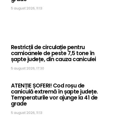
5 august 2026, 11:13
Restricții de circulație pentru
camioanele de peste 7,5 tone în
șapte județe, din cauza caniculei
5 august 2026, 17:30
ATENȚIE ȘOFERI! Cod roșu de
caniculă extremă în șapte județe.
Temperaturile vor ajunge la 41 de
grade
5 august 2026, 11:13