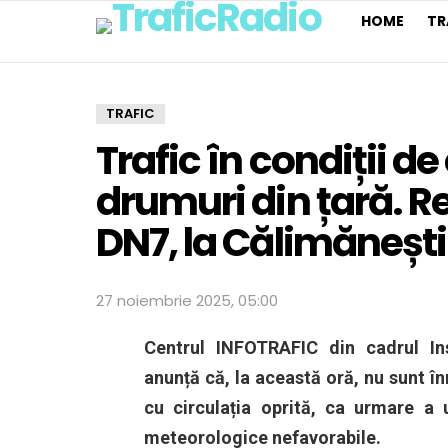
HOME
TR
TRAFIC
Trafic în condiții d
drumuri din țară. R
DN7, la Călimănești
27 noiembrie 2025, 05:00
Centrul INFOTRAFIC din cadrul Ins
anunță că, la această oră, nu sunt î
cu circulația oprită, ca urmare a 
meteorologice nefavorabile.