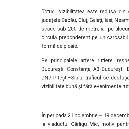
Totuși, vizibilitatea este redusă din
județele Bacău, Cluj, Galați, Iași, Nea
scade sub 200 de metri, iar pe alocuri
circulă preponderent pe un carosabil 
formă de ploaie.
Pe principalele artere rutiere, resp
București–Constanța, A3 București–B
DN7 Pitești–Sibiu, traficul se desfășo
vizibilitate bună și fără evenimente rut
În perioada 21 noiembrie – 19 decembri
la viaductul Cârligu Mic, motiv pent