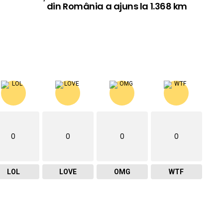
din România a ajuns la 1.368 km
0
0
0
0
LOL
LOVE
OMG
WTF