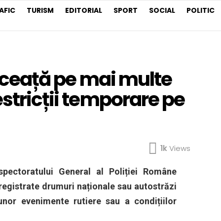
AFIC
TURISM
EDITORIAL
SPORT
SOCIAL
POLITIC
e ceață pe mai multe
estricții temporare pe
1k
Views
pectoratului General al Poliției Române
nregistrate drumuri naționale sau autostrăzi
unor evenimente rutiere sau a condițiilor