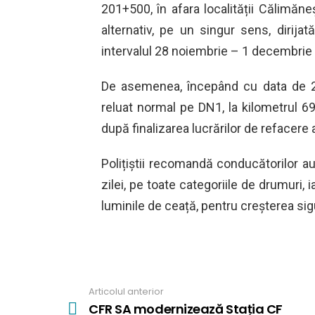
201+500, în afara localității Călimăneș
alternativ, pe un singur sens, dirijată
intervalul 28 noiembrie – 1 decembrie 2
De asemenea, începând cu data de 26 
reluat normal pe DN1, la kilometrul 69+
după finalizarea lucrărilor de refacere a
Polițiștii recomandă conducătorilor aut
zilei, pe toate categoriile de drumuri,
luminile de ceață, pentru creșterea sigu
Articolul anterior
See
more
CFR SA modernizează Stația CF