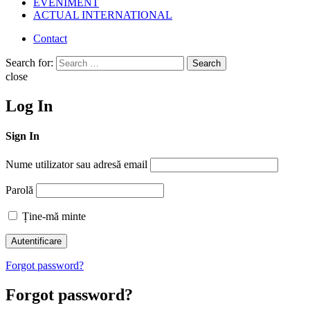
EVENIMENT
ACTUAL INTERNATIONAL
Contact
Search for:
Search
close
Log In
Sign In
Nume utilizator sau adresă email
Parolă
Ține-mă minte
Forgot password?
Forgot password?