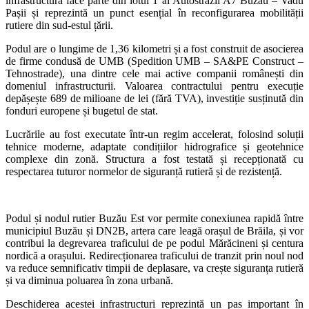
infrastructură face parte din lotul 1 al Autostrăzii A7 Buzău – Vadu
Pașii și reprezintă un punct esențial în reconfigurarea mobilității
rutiere din sud-estul țării.
Podul are o lungime de 1,36 kilometri și a fost construit de asocierea
de firme condusă de UMB (Spedition UMB – SA&PE Construct –
Tehnostrade), una dintre cele mai active companii românești din
domeniul infrastructurii. Valoarea contractului pentru execuție
depășește 689 de milioane de lei (fără TVA), investiție susținută din
fonduri europene și bugetul de stat.
Lucrările au fost executate într-un regim accelerat, folosind soluții
tehnice moderne, adaptate condițiilor hidrografice și geotehnice
complexe din zonă. Structura a fost testată și recepționată cu
respectarea tuturor normelor de siguranță rutieră și de rezistență.
Podul și nodul rutier Buzău Est vor permite conexiunea rapidă între
municipiul Buzău și DN2B, artera care leagă orașul de Brăila, și vor
contribui la degrevarea traficului de pe podul Mărăcineni și centura
nordică a orașului. Redirecționarea traficului de tranzit prin noul nod
va reduce semnificativ timpii de deplasare, va crește siguranța rutieră
și va diminua poluarea în zona urbană.
Deschiderea acestei infrastructuri reprezintă un pas important în