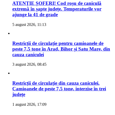
ATENȚIE ȘOFERI! Cod roșu de caniculă
extremă în șapte județe. Temperaturile vor
ajunge la 41 de grade
5 august 2026, 11:13
Restricții de circulație pentru camioanele de
peste 7,5 tone în Arad, Bihor și Satu Mare, din
cauza caniculei
3 august 2026, 08:45
Restricții de circulație din cauza caniculei.
Camioanele de peste 7,5 tone, interzise în trei
județe
1 august 2026, 17:09