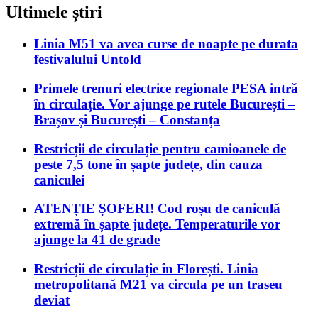
Ultimele știri
Linia M51 va avea curse de noapte pe durata
festivalului Untold
Primele trenuri electrice regionale PESA intră
în circulație. Vor ajunge pe rutele București –
Brașov și București – Constanța
Restricții de circulație pentru camioanele de
peste 7,5 tone în șapte județe, din cauza
caniculei
ATENȚIE ȘOFERI! Cod roșu de caniculă
extremă în șapte județe. Temperaturile vor
ajunge la 41 de grade
Restricții de circulație în Florești. Linia
metropolitană M21 va circula pe un traseu
deviat