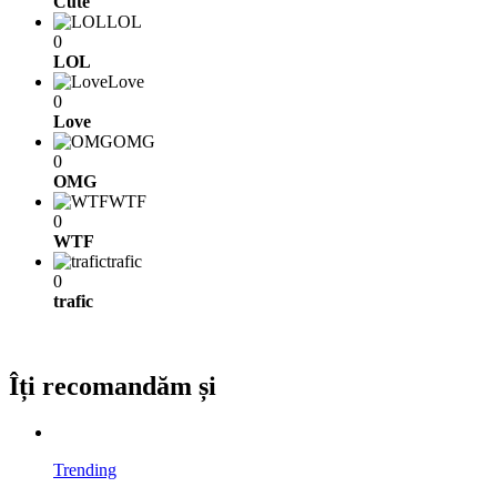
Cute
LOL
0
LOL
Love
0
Love
OMG
0
OMG
WTF
0
WTF
trafic
0
trafic
Îți recomandăm și
Trending