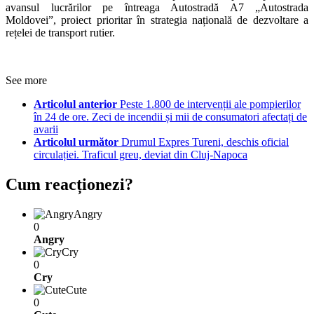
avansul lucrărilor pe întreaga Autostradă A7 „Autostrada
Moldovei”, proiect prioritar în strategia națională de dezvoltare a
rețelei de transport rutier.
See more
Articolul anterior
Peste 1.800 de intervenții ale pompierilor
în 24 de ore. Zeci de incendii și mii de consumatori afectați de
avarii
Articolul următor
Drumul Expres Tureni, deschis oficial
circulației. Traficul greu, deviat din Cluj-Napoca
Cum reacționezi?
Angry
0
Angry
Cry
0
Cry
Cute
0