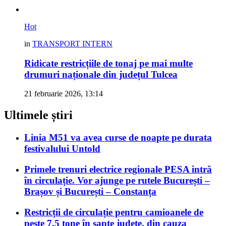
Hot
in
TRANSPORT INTERN
Ridicate restricțiile de tonaj pe mai multe
drumuri naționale din județul Tulcea
21 februarie 2026, 13:14
Ultimele știri
Linia M51 va avea curse de noapte pe durata
festivalului Untold
Primele trenuri electrice regionale PESA intră
în circulație. Vor ajunge pe rutele București –
Brașov și București – Constanța
Restricții de circulație pentru camioanele de
peste 7,5 tone în șapte județe, din cauza