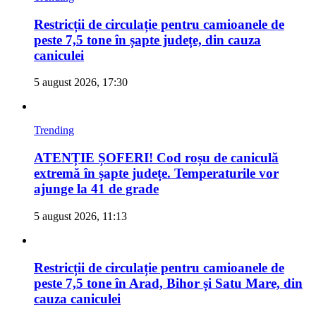
Restricții de circulație pentru camioanele de
peste 7,5 tone în șapte județe, din cauza
caniculei
5 august 2026, 17:30
Trending
ATENȚIE ȘOFERI! Cod roșu de caniculă
extremă în șapte județe. Temperaturile vor
ajunge la 41 de grade
5 august 2026, 11:13
Restricții de circulație pentru camioanele de
peste 7,5 tone în Arad, Bihor și Satu Mare, din
cauza caniculei