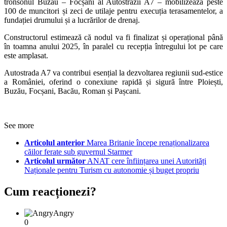
tronsonul Buzău – Focșani al Autostrăzii A7 – mobilizează peste
100 de muncitori și zeci de utilaje pentru execuția terasamentelor, a
fundației drumului și a lucrărilor de drenaj.
Constructorul estimează că nodul va fi finalizat și operațional până
în toamna anului 2025, în paralel cu recepția întregului lot pe care
este amplasat.
Autostrada A7 va contribui esențial la dezvoltarea regiunii sud-estice
a României, oferind o conexiune rapidă și sigură între Ploiești,
Buzău, Focșani, Bacău, Roman și Pașcani.
See more
Articolul anterior
Marea Britanie începe renaționalizarea
căilor ferate sub guvernul Starmer
Articolul următor
ANAT cere înființarea unei Autorități
Naționale pentru Turism cu autonomie și buget propriu
Cum reacționezi?
Angry
0