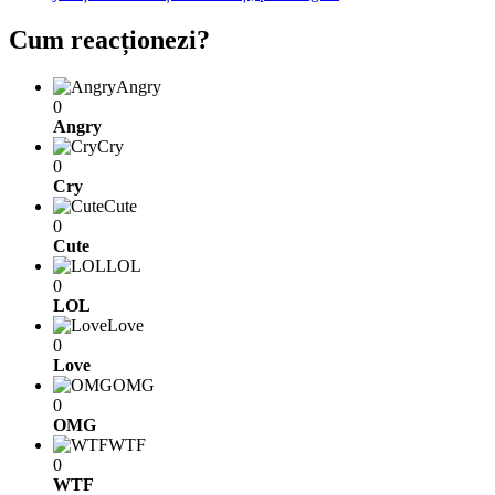
Cum reacționezi?
Angry
0
Angry
Cry
0
Cry
Cute
0
Cute
LOL
0
LOL
Love
0
Love
OMG
0
OMG
WTF
0
WTF