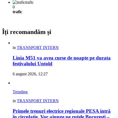
trafic
0
trafic
Îți recomandăm și
in
TRANSPORT INTERN
Linia M51 va avea curse de noapte pe durata
festivalului Untold
6 august 2026, 12:27
Trending
in
TRANSPORT INTERN
Primele trenuri electrice regionale PESA intră
în circulație. Vor ajunge pe rutele București –