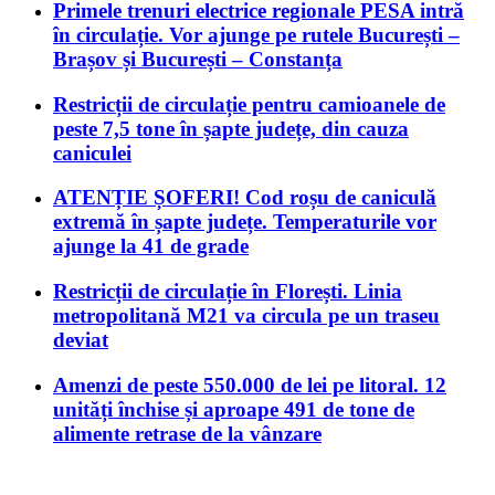
Primele trenuri electrice regionale PESA intră
în circulație. Vor ajunge pe rutele București –
Brașov și București – Constanța
Restricții de circulație pentru camioanele de
peste 7,5 tone în șapte județe, din cauza
caniculei
ATENȚIE ȘOFERI! Cod roșu de caniculă
extremă în șapte județe. Temperaturile vor
ajunge la 41 de grade
Restricții de circulație în Florești. Linia
metropolitană M21 va circula pe un traseu
deviat
Amenzi de peste 550.000 de lei pe litoral. 12
unități închise și aproape 491 de tone de
alimente retrase de la vânzare