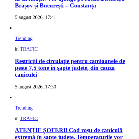
Brașov și București – Constanța
5 august 2026, 17:41
Trending
in
TRAFIC
Restricții de circulație pentru camioanele de
peste 7,5 tone în șapte județe, din cauza
caniculei
5 august 2026, 17:30
Trending
in
TRAFIC
ATENȚIE ȘOFERI! Cod roșu de caniculă
extremă în șapte județe. Temperaturile vor