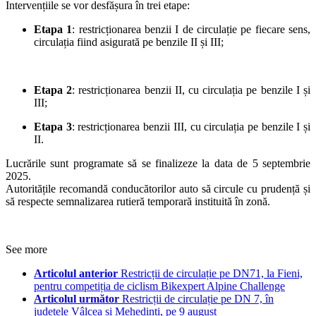
Intervențiile se vor desfășura în trei etape:
Etapa 1
: restricționarea benzii I de circulație pe fiecare sens,
circulația fiind asigurată pe benzile II și III;
Etapa 2
: restricționarea benzii II, cu circulația pe benzile I și
III;
Etapa 3
: restricționarea benzii III, cu circulația pe benzile I și
II.
Lucrările sunt programate să se finalizeze la data de 5 septembrie
2025.
Autoritățile recomandă conducătorilor auto să circule cu prudență și
să respecte semnalizarea rutieră temporară instituită în zonă.
See more
Articolul anterior
Restricții de circulație pe DN71, la Fieni,
pentru competiția de ciclism Bikexpert Alpine Challenge
Articolul următor
Restricții de circulație pe DN 7, în
județele Vâlcea și Mehedinți, pe 9 august