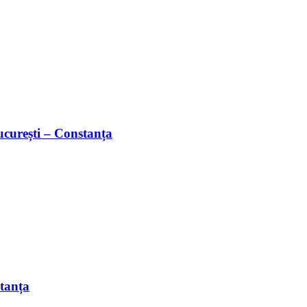
București – Constanța
stanța