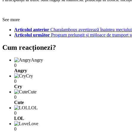
See more
Articolul anterior
Charalambous avertizează înaintea meciului c
Articolul următor
Program prelungit și mijloace de transport
Cum reacționezi?
Angry
0
Angry
Cry
0
Cry
Cute
0
Cute
LOL
0
LOL
Love
0