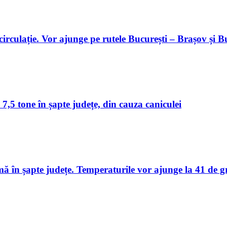
 circulație. Vor ajunge pe rutele București – Brașov și 
 7,5 tone în șapte județe, din cauza caniculei
în șapte județe. Temperaturile vor ajunge la 41 de g