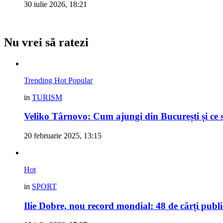
30 iulie 2026, 18:21
Nu vrei să ratezi
Trending
Hot
Popular
in
TURISM
Veliko Târnovo: Cum ajungi din București și ce s
20 februarie 2025, 13:15
Hot
in
SPORT
Ilie Dobre, nou record mondial: 48 de cărți pub