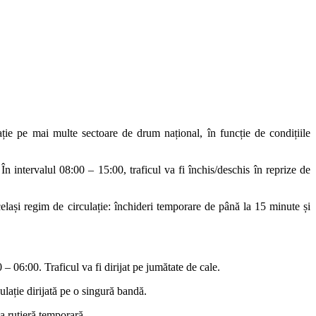
ație pe mai multe sectoare de drum național, în funcție de condițiile
În intervalul 08:00 – 15:00, traficul va fi închis/deschis în reprize de
același regim de circulație: închideri temporare de până la 15 minute și
0 – 06:00. Traficul va fi dirijat pe jumătate de cale.
ulație dirijată pe o singură bandă.
ea rutieră temporară.