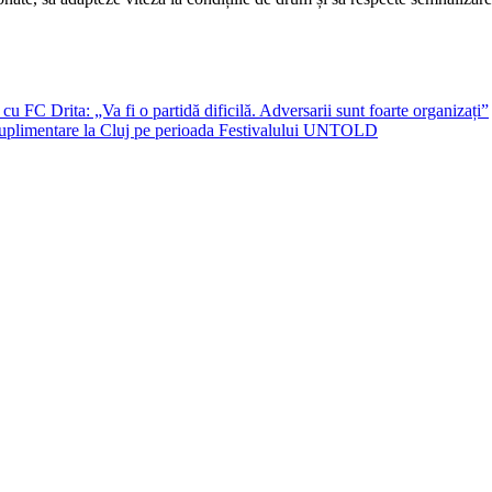
u FC Drita: „Va fi o partidă dificilă. Adversarii sunt foarte organizați”
 suplimentare la Cluj pe perioada Festivalului UNTOLD