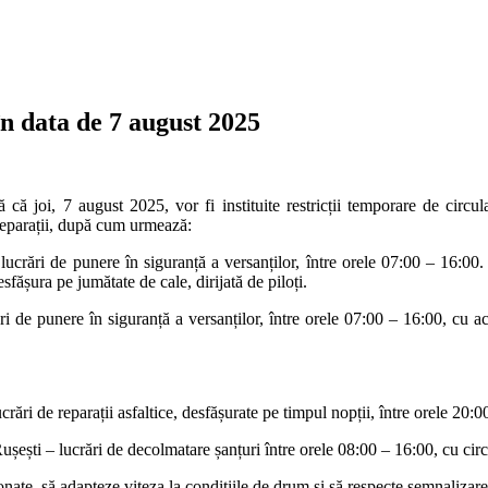
în data de 7 august 2025
că joi, 7 august 2025, vor fi instituite restricții temporare de circul
reparații, după cum urmează:
lucrări de punere în siguranță a versanților, între orele 07:00 – 16:00. 
fășura pe jumătate de cale, dirijată de piloți.
ări de punere în siguranță a versanților, între orele 07:00 – 16:00, cu 
crări de reparații asfaltice, desfășurate pe timpul nopții, între orele 20:0
Rușești – lucrări de decolmatare șanțuri între orele 08:00 – 16:00, cu circ
ionate, să adapteze viteza la condițiile de drum și să respecte semnalizar