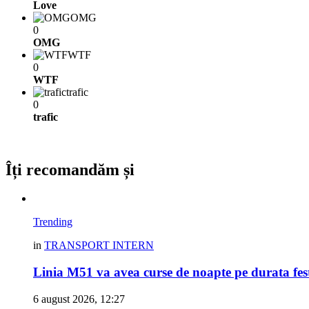
Love
OMG
0
OMG
WTF
0
WTF
trafic
0
trafic
Îți recomandăm și
Trending
in
TRANSPORT INTERN
Linia M51 va avea curse de noapte pe durata fes
6 august 2026, 12:27