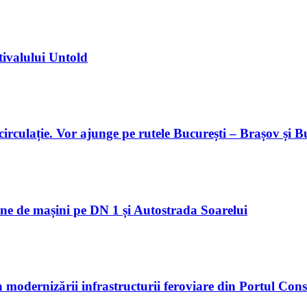
tivalului Untold
 circulație. Vor ajunge pe rutele București – Brașov și 
oane de mașini pe DN 1 și Autostrada Soarelui
modernizării infrastructurii feroviare din Portul Con