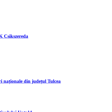
FK Csikszereda
ri naționale din județul Tulcea