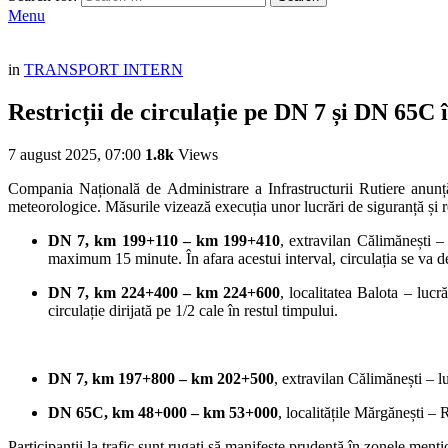
Menu
in
TRANSPORT INTERN
Restricții de circulație pe DN 7 și DN 65C 
7 august 2025, 07:00
1.8k
Views
Compania Națională de Administrare a Infrastructurii Rutiere anunță 
meteorologice. Măsurile vizează execuția unor lucrări de siguranță și 
DN 7, km 199+110 – km 199+410
, extravilan Călimănești – 
maximum 15 minute. În afara acestui interval, circulația se va des
DN 7, km 224+400 – km 224+600
, localitatea Balota – lucr
circulație dirijată pe 1/2 cale în restul timpului.
DN 7, km 197+800 – km 202+500
, extravilan Călimănești – lu
DN 65C, km 48+000 – km 53+000
, localitățile Mărgănești – 
Participanții la trafic sunt rugați să manifeste prudență în zonele menț