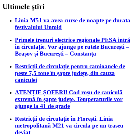
Ultimele știri
Linia M51 va avea curse de noapte pe durata
festivalului Untold
Primele trenuri electrice regionale PESA intră
în circulație. Vor ajunge pe rutele București –
Brașov și București – Constanța
Restricții de circulație pentru camioanele de
peste 7,5 tone în șapte județe, din cauza
caniculei
ATENȚIE ȘOFERI! Cod roșu de caniculă
extremă în șapte județe. Temperaturile vor
ajunge la 41 de grade
Restricții de circulație în Florești. Linia
metropolitană M21 va circula pe un traseu
deviat