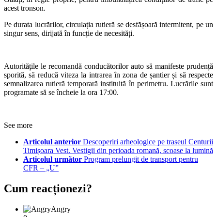
acest tronson.
Pe durata lucrărilor, circulația rutieră se desfășoară intermitent, pe un
singur sens, dirijată în funcție de necesități.
Autoritățile le recomandă conducătorilor auto să manifeste prudență
sporită, să reducă viteza la intrarea în zona de șantier și să respecte
semnalizarea rutieră temporară instituită în perimetru. Lucrările sunt
programate să se încheie la ora 17:00.
See more
Articolul anterior
Descoperiri arheologice pe traseul Centurii
Timișoara Vest. Vestigii din perioada romană, scoase la lumină
Articolul următor
Program prelungit de transport pentru
CFR – „U”
Cum reacționezi?
Angry