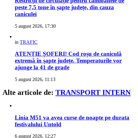
Restricții de circulație pentru camioanele de
peste 7,5 tone în șapte județe, din cauza
caniculei
5 august 2026, 17:30
in
TRAFIC
ATENȚIE ȘOFERI! Cod roșu de caniculă
extremă în șapte județe. Temperaturile vor
ajunge la 41 de grade
5 august 2026, 11:13
Alte articole de:
TRANSPORT INTERN
Linia M51 va avea curse de noapte pe durata
festivalului Untold
6 august 2026, 12:27