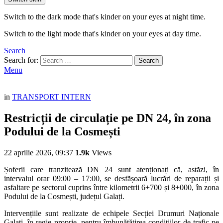
Switch to the dark mode that's kinder on your eyes at night time.
Switch to the light mode that's kinder on your eyes at day time.
Search
Search for:
Search
Menu
in
TRANSPORT INTERN
Restricții de circulație pe DN 24, în zona
Podului de la Cosmești
22 aprilie 2026, 09:37
1.9k
Views
Șoferii care tranzitează DN 24 sunt atenționați că, astăzi, în
intervalul orar 09:00 – 17:00, se desfășoară lucrări de reparații și
asfaltare pe sectorul cuprins între kilometrii 6+700 și 8+000, în zona
Podului de la Cosmești, județul Galați.
Intervențiile sunt realizate de echipele Secției Drumuri Naționale
Galați, în regie proprie, pentru îmbunătățirea condițiilor de trafic pe