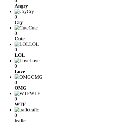
0
Angry
Cry
0
Cry
Cute
0
Cute
LOL
0
LOL
Love
0
Love
OMG
0
OMG
WTF
0
WTF
trafic
0
trafic