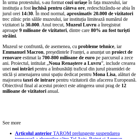
În urma protestului, s-au format
cozi uriașe
în fața muzeului, iar
instituția a fost
închisă pentru câteva ore
, redeschizându-se abia în
jurul orei
14:30
. În mod normal,
aproximativ 20.000 de vizitatori
trec zilnic prin sălile muzeului, iar instituția limitează numărul de
vizitatori la
30.000
. Anul trecut,
Muzeul Luvru
a înregistrat
aproape
9 milioane de vizitatori
, dintre care
80% au fost turiști
străini
.
Muzeul se confruntă, de asemenea, cu
probleme tehnice
, iar
Emmanuel Macron
, președintele Franței, a anunțat un
proiect de
renovare
estimat la
700-800 milioane de euro
pe parcursul a zece
ani. Proiectul, intitulat „
Noua Renaștere a Luvru
”, include crearea
unei
noi intrări
pentru a îmbunătăți traficul din jurul piramidei de
sticlă și amenajarea unui spațiu dedicat pentru
Mona Lisa
, alături de
majorarea
taxei de intrare
pentru vizitatorii din afacerea Europeană.
Obiectivul final al acestui proiect este atingerea unui prag de
12
milioane de vizitatori
anual.
See more
Articolul anterior
TAROM prelungește suspendarea
temporară a zborurilor către Tel Aviv, Beirut și Amman