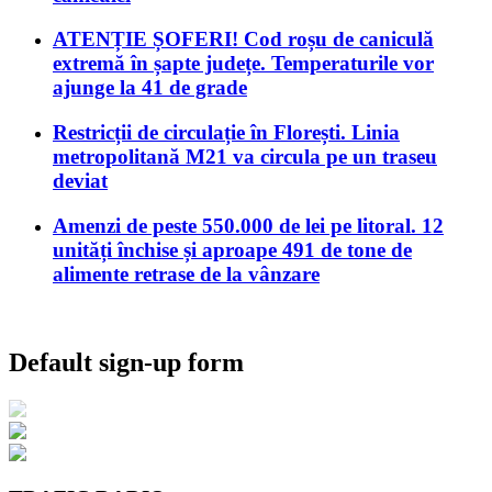
ATENȚIE ȘOFERI! Cod roșu de caniculă
extremă în șapte județe. Temperaturile vor
ajunge la 41 de grade
Restricții de circulație în Florești. Linia
metropolitană M21 va circula pe un traseu
deviat
Amenzi de peste 550.000 de lei pe litoral. 12
unități închise și aproape 491 de tone de
alimente retrase de la vânzare
Default sign-up form