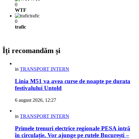
0
WTF
trafic
0
trafic
Îți recomandăm și
in
TRANSPORT INTERN
Linia M51 va avea curse de noapte pe durata
festivalului Untold
6 august 2026, 12:27
in
TRANSPORT INTERN
Primele trenuri electrice regionale PESA intră
în circulație. Vor ajunge pe rutele București –