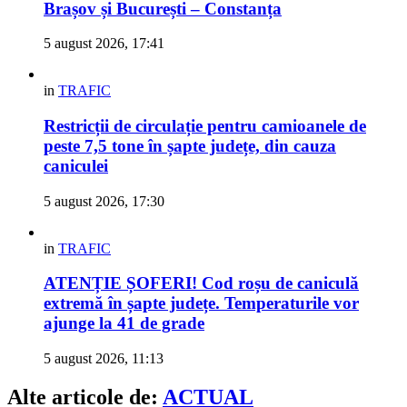
Brașov și București – Constanța
5 august 2026, 17:41
in
TRAFIC
Restricții de circulație pentru camioanele de
peste 7,5 tone în șapte județe, din cauza
caniculei
5 august 2026, 17:30
in
TRAFIC
ATENȚIE ȘOFERI! Cod roșu de caniculă
extremă în șapte județe. Temperaturile vor
ajunge la 41 de grade
5 august 2026, 11:13
Alte articole de:
ACTUAL