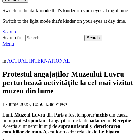
Switch to the dark mode that's kinder on your eyes at night time.
Switch to the light mode that's kinder on your eyes at day time.
Search
Search for:
Search
Menu
in
ACTUAL INTERNATIONAL
Protestul angajaților Muzeului Luvru
perturbează activitățile la cel mai vizitat
muzeu din lume
17 iunie 2025, 10:56
1.3k
Views
Luni,
Muzeul Luvru
din Paris a fost temporar
închis
din cauza
unui
protest spontan
al angajaților de la departamentul
Recepție
.
Aceștia sunt nemulțumiți de
supraturismul
și
deteriorarea
condițiilor de muncă
, conform celor relatate de
Le Figaro
.