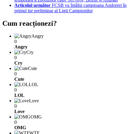
Articolul următor
FCSB va întâlni campioana Andorrei în
primul tur preliminar al Ligii Campionilor
Cum reacționezi?
Angry
0
Angry
Cry
0
Cry
Cute
0
Cute
LOL
0
LOL
Love
0
Love
OMG
0
OMG
WTF