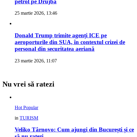
petrol pe Drujba
25 martie 2026, 13:46
Donald Trump trimite agenți ICE pe
aeroporturile din SUA, în contextul crizei de
personal din securitatea aeriană
23 martie 2026, 11:07
Nu vrei să ratezi
Hot
Popular
in
TURISM
Veliko Târnovo: Cum ajungi din București și ce
să nu ratezi