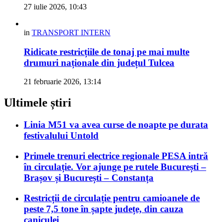
27 iulie 2026, 10:43
in
TRANSPORT INTERN
Ridicate restricțiile de tonaj pe mai multe
drumuri naționale din județul Tulcea
21 februarie 2026, 13:14
Ultimele știri
Linia M51 va avea curse de noapte pe durata
festivalului Untold
Primele trenuri electrice regionale PESA intră
în circulație. Vor ajunge pe rutele București –
Brașov și București – Constanța
Restricții de circulație pentru camioanele de
peste 7,5 tone în șapte județe, din cauza
caniculei