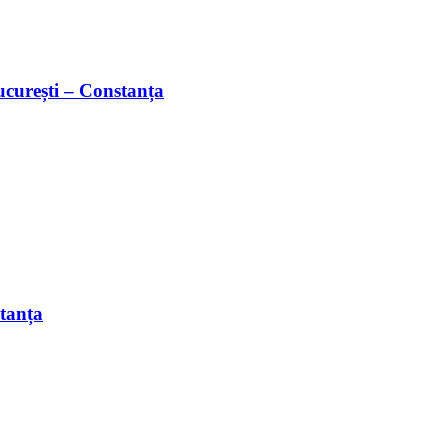
București – Constanța
stanța