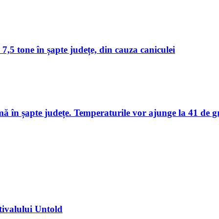
 7,5 tone în șapte județe, din cauza caniculei
în șapte județe. Temperaturile vor ajunge la 41 de g
tivalului Untold