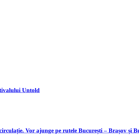
tivalului Untold
 circulație. Vor ajunge pe rutele București – Brașov și 