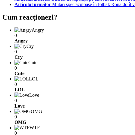
Articolul următor
Mutări spectaculoase în fotbal: Ronaldo îl 
Cum reacționezi?
Angry
0
Angry
Cry
0
Cry
Cute
0
Cute
LOL
0
LOL
Love
0
Love
OMG
0
OMG
WTF
0