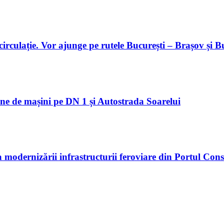
 circulație. Vor ajunge pe rutele București – Brașov și 
oane de mașini pe DN 1 și Autostrada Soarelui
modernizării infrastructurii feroviare din Portul Con