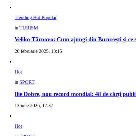
Trending
Hot
Popular
in
TURISM
Veliko Târnovo: Cum ajungi din București și ce s
20 februarie 2025, 13:15
Hot
in
SPORT
Ilie Dobre, nou record mondial: 48 de cărți pub
13 iulie 2026, 17:37
Hot