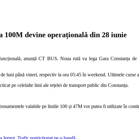
ia 100M devine operațională din 28 iunie
funcțională, anunță CT BUS. Noua rută va lega Gara Constanța de 
e luni până vineri, respectiv la ora 05:45 în weekend. Ultimele curse ale
ticat pe celelalte linii ale rețelei de transport public din Constanța.
onamentele valabile pe liniile 100 și 47M vor putea fi utilizate în contin
a Iernut. Trafic restricționat pe o bandă