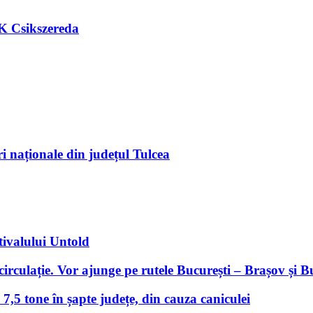
FK Csikszereda
ri naționale din județul Tulcea
tivalului Untold
 circulație. Vor ajunge pe rutele București – Brașov și 
 7,5 tone în șapte județe, din cauza caniculei