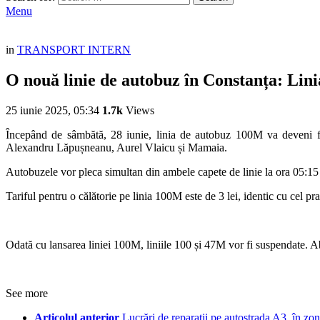
Menu
in
TRANSPORT INTERN
O nouă linie de autobuz în Constanța: Lin
25 iunie 2025, 05:34
1.7k
Views
Începând de sâmbătă, 28 iunie, linia de autobuz 100M va deveni 
Alexandru Lăpușneanu, Aurel Vlaicu și Mamaia.
Autobuzele vor pleca simultan din ambele capete de linie la ora 05:15 d
Tariful pentru o călătorie pe linia 100M este de 3 lei, identic cu cel prac
Odată cu lansarea liniei 100M, liniile 100 și 47M vor fi suspendate. Ab
See more
Articolul anterior
Lucrări de reparații pe autostrada A3, în zon