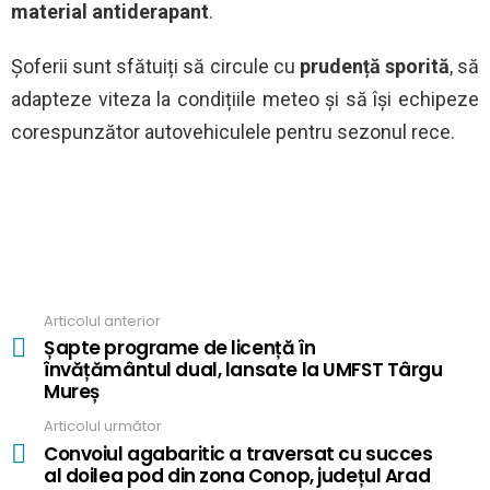
material antiderapant
.
Șoferii sunt sfătuiți să circule cu
prudență sporită
, să
adapteze viteza la condițiile meteo și să își echipeze
corespunzător autovehiculele pentru sezonul rece.
Articolul anterior
See
more
Șapte programe de licență în
învățământul dual, lansate la UMFST Târgu
Mureș
Articolul următor
Convoiul agabaritic a traversat cu succes
al doilea pod din zona Conop, județul Arad