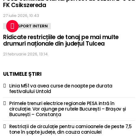
FK Csikszereda
27 iulie 2026, 10:43
TRANSPORT INTERN
Ridicate restricțiile de tonaj pe mai multe
drumuri naționale din județul Tulcea
21 februarie 2026, 13:14
ULTIMELE ȘTIRI
Linia M51 va avea curse de noapte pe durata
festivalului Untold
Primele trenuri electrice regionale PESA intră în
circulație. Vor ajunge pe rutele București – Brașov și
București – Constanța
Restricții de circulație pentru camioanele de peste 7,5
tone în șapte județe, din cauza caniculei