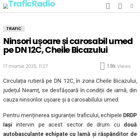
SEARCH
SWITCH
SKIN
Menu
TRAFIC
Ninsori ușoare și carosabil umed
pe DN 12C, Cheile Bicazului
17 martie 2025, 11:27
1.9k
Views
Circulația rutieră pe DN 12C, în zona Cheile Bicazului,
județul Neamț, se desfășoară în condiții de iarnă, din
cauza ninsorilor ușoare și a carosabilului umed.
Pentru menținerea siguranței traficului, echipele
DRDP
Iași
intervin pe acest sector de drum cu
două
autobasculante echipate cu lamă și răspânditor de