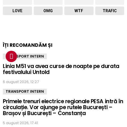
LOVE
OMG
WTF
TRAFIC
ÎȚI RECOMANDĂM ȘI
TRANSPORT INTERN
Linia M51 va avea curse de noapte pe durata
festivalului Untold
6 august 2026, 12:27
TRANSPORT INTERN
Primele trenuri electrice regionale PESA intră în
circulație. Vor ajunge pe rutele București –
Brașov și București – Constanța
5 august 2026, 17:41