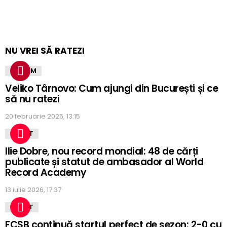
NU VREI SĂ RATEZI
TURISM
Veliko Târnovo: Cum ajungi din București și ce
să nu ratezi
20 februarie 2025, 13:15
SPORT
Ilie Dobre, nou record mondial: 48 de cărți
publicate și statut de ambasador al World
Record Academy
13 iulie 2026, 17:37
SPORT
FCSB continuă startul perfect de sezon: 2-0 cu