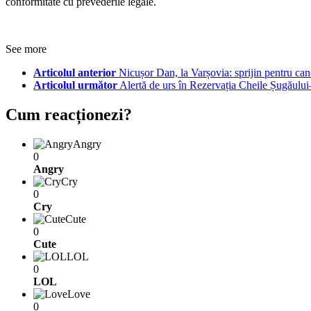
conformitate cu prevederile legale.
See more
Articolul anterior
Nicușor Dan, la Varșovia: sprijin pentru c
Articolul următor
Alertă de urs în Rezervația Cheile Șugăului–
Cum reacționezi?
Angry
0
Angry
Cry
0
Cry
Cute
0
Cute
LOL
0
LOL
Love
0