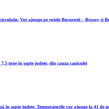
 circulație. Vor ajunge pe rutele București – Brașov și 
 7,5 tone în șapte județe, din cauza caniculei
în șapte județe. Temperaturile vor ajunge la 41 de g