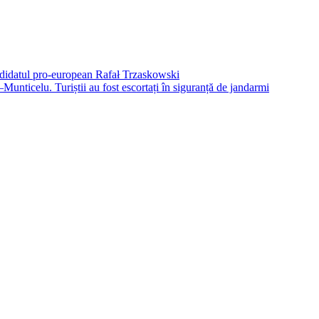
andidatul pro-european Rafał Trzaskowski
Munticelu. Turiștii au fost escortați în siguranță de jandarmi