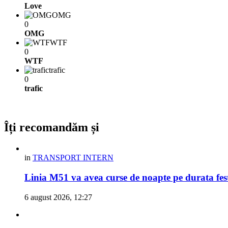
Love
OMG
0
OMG
WTF
0
WTF
trafic
0
trafic
Îți recomandăm și
in
TRANSPORT INTERN
Linia M51 va avea curse de noapte pe durata fes
6 august 2026, 12:27