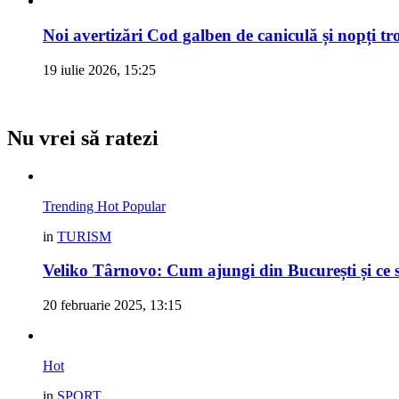
Noi avertizări Cod galben de caniculă și nopți tr
19 iulie 2026, 15:25
Nu vrei să ratezi
Trending
Hot
Popular
in
TURISM
Veliko Târnovo: Cum ajungi din București și ce s
20 februarie 2025, 13:15
Hot
in
SPORT