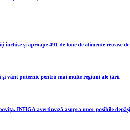
ăți închise și aproape 491 de tone de alimente retrase d
și vânt puternic pentru mai multe regiuni ale țării
bovița. INHGA avertizează asupra unor posibile depășir