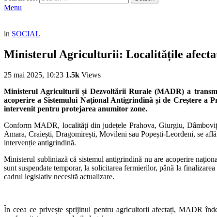
Menu
in
SOCIAL
Ministerul Agriculturii: Localitățile afect
25 mai 2025, 10:23
1.5k
Views
Ministerul Agriculturii și Dezvoltării Rurale (MADR) a transmis,
acoperire a Sistemului Național Antigrindină și de Creștere a Pre
intervenit pentru protejarea anumitor zone.
Conform MADR, localități din județele Prahova, Giurgiu, Dâmbovița,
Amara, Craiești, Dragomirești, Movileni sau Popești-Leordeni, se află î
intervenție antigrindină.
Ministerul subliniază că sistemul antigrindină nu are acoperire naționa
sunt suspendate temporar, la solicitarea fermierilor, până la finalizar
cadrul legislativ necesită actualizare.
În ceea ce privește sprijinul pentru agricultorii afectați, MADR înd