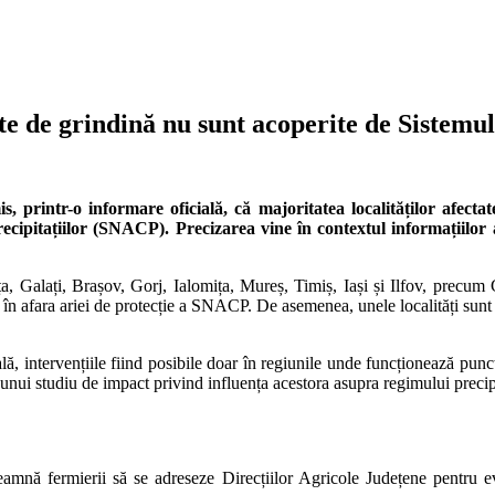
ate de grindină nu sunt acoperite de Sistemu
 printr-o informare oficială, că majoritatea localităților afectat
cipitațiilor (SNACP). Precizarea vine în contextul informațiilor a
 Galați, Brașov, Gorj, Ialomița, Mureș, Timiș, Iași și Ilfov, precum
n afara ariei de protecție a SNACP. De asemenea, unele localități sunt sit
lă, intervențiile fiind posibile doar în regiunile unde funcționează punct
ea unui studiu de impact privind influența acestora asupra regimului preci
eamnă fermierii să se adreseze Direcțiilor Agricole Județene pentru e