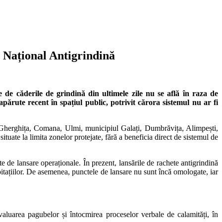
l Național Antigrindină
e de căderile de grindină din ultimele zile nu se află în raza de
părute recent în spațiul public, potrivit cărora sistemul nu ar fi
 Gherghița, Comana, Ulmi, municipiul Galați, Dumbrăvița, Alimpești,
uate la limita zonelor protejate, fără a beneficia direct de sistemul de
e de lansare operaționale. În prezent, lansările de rachete antigrindină
pitațiilor. De asemenea, punctele de lansare nu sunt încă omologate, iar
valuarea pagubelor și întocmirea proceselor verbale de calamități, în