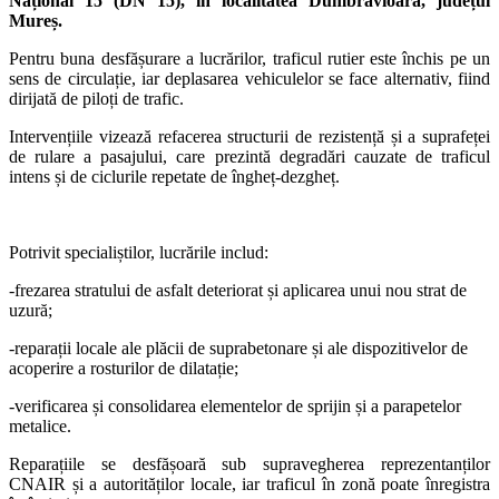
Național 15 (DN 15), în localitatea Dumbrăvioara, județul
Mureș.
Pentru buna desfășurare a lucrărilor, traficul rutier este închis pe un
sens de circulație, iar deplasarea vehiculelor se face alternativ, fiind
dirijată de piloți de trafic.
Intervențiile vizează refacerea structurii de rezistență și a suprafeței
de rulare a pasajului, care prezintă degradări cauzate de traficul
intens și de ciclurile repetate de îngheț-dezgheț.
Potrivit specialiștilor, lucrările includ:
-frezarea stratului de asfalt deteriorat și aplicarea unui nou strat de
uzură;
-reparații locale ale plăcii de suprabetonare și ale dispozitivelor de
acoperire a rosturilor de dilatație;
-verificarea și consolidarea elementelor de sprijin și a parapetelor
metalice.
Reparațiile se desfășoară sub supravegherea reprezentanților
CNAIR și a autorităților locale, iar traficul în zonă poate înregistra