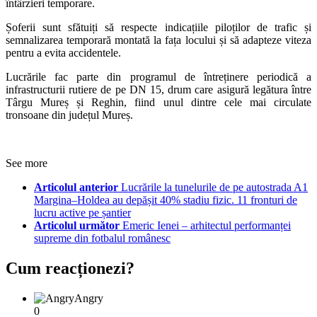
întârzieri temporare.
Șoferii sunt sfătuiți să respecte indicațiile piloților de trafic și
semnalizarea temporară montată la fața locului și să adapteze viteza
pentru a evita accidentele.
Lucrările fac parte din programul de întreținere periodică a
infrastructurii rutiere de pe DN 15, drum care asigură legătura între
Târgu Mureș și Reghin, fiind unul dintre cele mai circulate
tronsoane din județul Mureș.
See more
Articolul anterior
Lucrările la tunelurile de pe autostrada A1
Margina–Holdea au depășit 40% stadiu fizic. 11 fronturi de
lucru active pe șantier
Articolul următor
Emeric Ienei – arhitectul performanței
supreme din fotbalul românesc
Cum reacționezi?
Angry
0