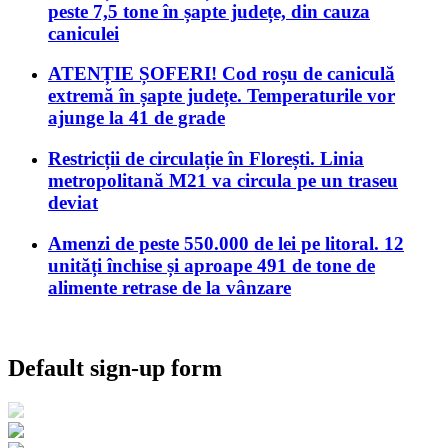
peste 7,5 tone în șapte județe, din cauza
caniculei
ATENȚIE ȘOFERI! Cod roșu de caniculă
extremă în șapte județe. Temperaturile vor
ajunge la 41 de grade
Restricții de circulație în Florești. Linia
metropolitană M21 va circula pe un traseu
deviat
Amenzi de peste 550.000 de lei pe litoral. 12
unități închise și aproape 491 de tone de
alimente retrase de la vânzare
Default sign-up form