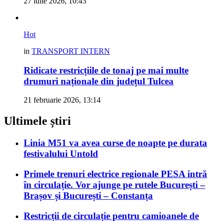
27 iulie 2026, 10:43
Hot
in
TRANSPORT INTERN
Ridicate restricțiile de tonaj pe mai multe
drumuri naționale din județul Tulcea
21 februarie 2026, 13:14
Ultimele știri
Linia M51 va avea curse de noapte pe durata
festivalului Untold
Primele trenuri electrice regionale PESA intră
în circulație. Vor ajunge pe rutele București –
Brașov și București – Constanța
Restricții de circulație pentru camioanele de