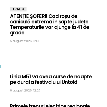
TRAFIC
ATENȚIE ȘOFERI! Cod roșu de
caniculă extremă în șapte județe.
Temperaturile vor ajunge la 41 de
grade
5 august 2026, 11:13
N
Linia M51 va avea curse de noapte
pe durata festivalului Untold
6 august 2026, 12:27
Primele trenuri electrice regionale