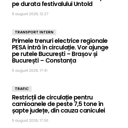
pe durata festivalului Untold
6 august 2026, 12:27
TRANSPORT INTERN
Primele trenuri electrice regionale
PESA intră în circulație. Vor ajunge
pe rutele București – Brașov și
București – Constanța
5 august 2026, 17:41
TRAFIC
Restricții de circulație pentru
camioanele de peste 7,5 tone în
șapte județe, din cauza caniculei
5 august 2026, 17:30