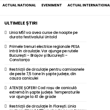
ACTUAL NATIONAL
EVENIMENT
ACTUAL INTERNATIONA
ULTIMELE ȘTIRI
Linia M51 va avea curse de noapte pe
durata festivalului Untold
Primele trenuri electrice regionale PESA
intră în circulație. Vor ajunge pe rutele
București – Brașov și București –
Constanța
Restricții de circulație pentru camioanele
de peste 7,5 tone în șapte județe, din
cauza caniculei
ATENȚIE ȘOFERI! Cod roșu de caniculă
extremă în șapte județe. Temperaturile
vor ajunge la 41 de grade
Restricții de circulație în Florești. Linia