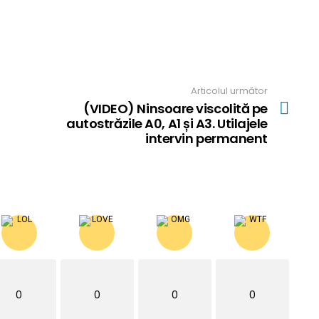
Articolul următor
(VIDEO) Ninsoare viscolită pe
autostrăzile A0, A1 și A3. Utilajele
intervin permanent
0
0
0
0