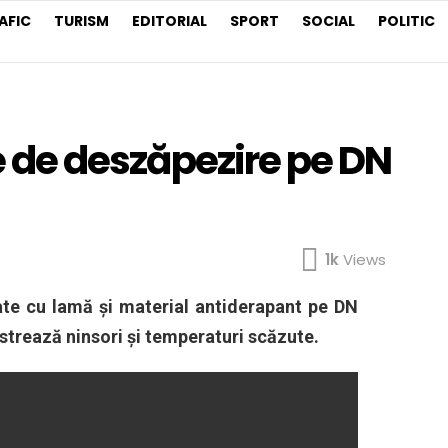
AFIC
TURISM
EDITORIAL
SPORT
SOCIAL
POLITIC
je de deszăpezire pe DN
1k
Views
tate cu lamă și material antiderapant pe
DN
istrează ninsori și temperaturi scăzute.