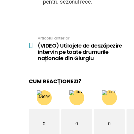
pentru sezonul rece.
Articolul anterior
See
more
(VIDEO) Utilajele de deszăpezire
intervin pe toate drumurile
naționale din Giurgiu
CUM REACȚIONEZI?
0
0
0