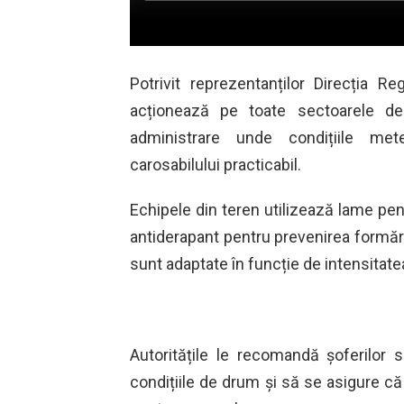
Potrivit reprezentanților
Direcția Re
acționează pe toate sectoarele de 
administrare unde condițiile met
carosabilului practicabil.
Echipele din teren utilizează lame pen
antiderapant pentru prevenirea formării
sunt adaptate în funcție de intensitatea 
Autoritățile le recomandă șoferilor 
condițiile de drum și să se asigure c