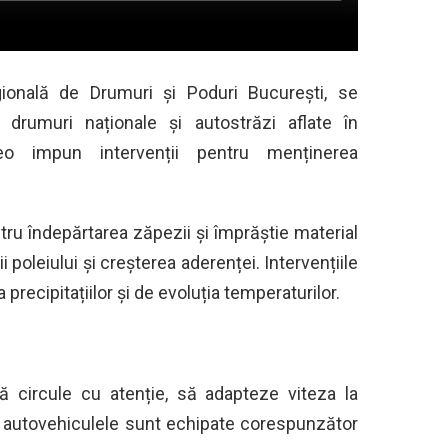
gională de Drumuri și Poduri București
, se
drumuri naționale și autostrăzi aflate în
eo impun intervenții pentru menținerea
tru îndepărtarea zăpezii și împrăștie material
 poleiului și creșterea aderenței. Intervențiile
precipitațiilor și de evoluția temperaturilor.
să circule cu atenție, să adapteze viteza la
ă autovehiculele sunt echipate corespunzător