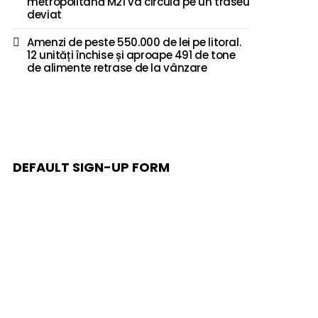
metropolitană M21 va circula pe un traseu
deviat
Amenzi de peste 550.000 de lei pe litoral.
12 unități închise și aproape 491 de tone
de alimente retrase de la vânzare
DEFAULT SIGN-UP FORM