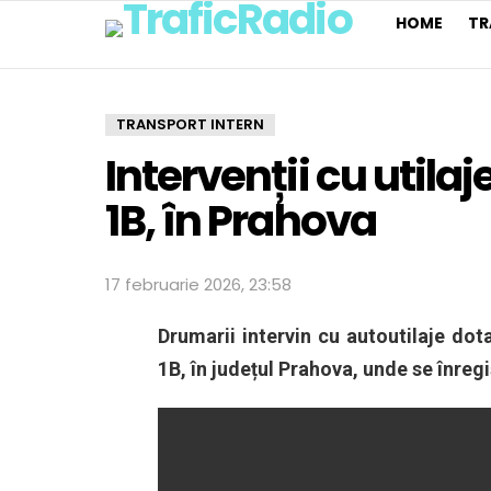
HOME
TR
TRANSPORT INTERN
Intervenții cu utila
1B, în Prahova
17 februarie 2026, 23:58
Drumarii intervin cu autoutilaje do
1B
, în județul
Prahova
, unde se înreg