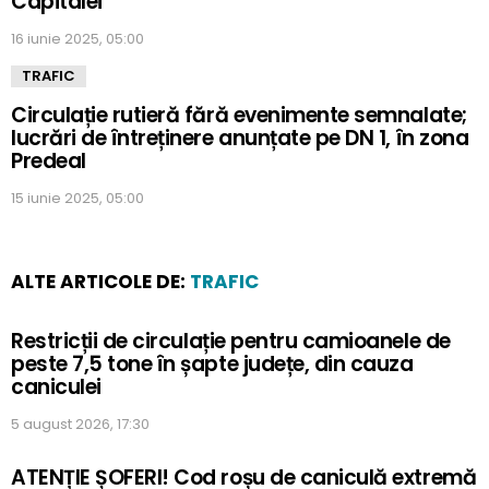
Capitalei
16 iunie 2025, 05:00
TRAFIC
Circulație rutieră fără evenimente semnalate;
lucrări de întreținere anunțate pe DN 1, în zona
Predeal
15 iunie 2025, 05:00
ALTE ARTICOLE DE:
TRAFIC
Restricții de circulație pentru camioanele de
peste 7,5 tone în șapte județe, din cauza
caniculei
5 august 2026, 17:30
ATENȚIE ȘOFERI! Cod roșu de caniculă extremă