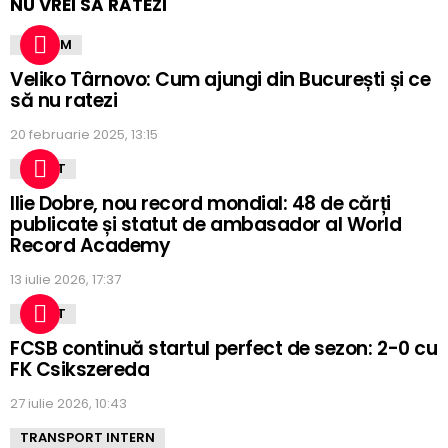
NU VREI SĂ RATEZI
TURISM
Veliko Târnovo: Cum ajungi din București și ce
să nu ratezi
20 februarie 2025, 13:15
SPORT
Ilie Dobre, nou record mondial: 48 de cărți
publicate și statut de ambasador al World
Record Academy
13 iulie 2026, 17:37
SPORT
FCSB continuă startul perfect de sezon: 2-0 cu
FK Csikszereda
27 iulie 2026, 10:43
TRANSPORT INTERN