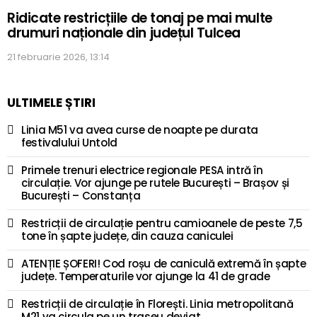
Ridicate restricțiile de tonaj pe mai multe
drumuri naționale din județul Tulcea
21 februarie 2026, 13:14
ULTIMELE ȘTIRI
Linia M51 va avea curse de noapte pe durata
festivalului Untold
Primele trenuri electrice regionale PESA intră în
circulație. Vor ajunge pe rutele București – Brașov și
București – Constanța
Restricții de circulație pentru camioanele de peste 7,5
tone în șapte județe, din cauza caniculei
ATENȚIE ȘOFERI! Cod roșu de caniculă extremă în șapte
județe. Temperaturile vor ajunge la 41 de grade
Restricții de circulație în Florești. Linia metropolitană
M21 va circula pe un traseu deviat