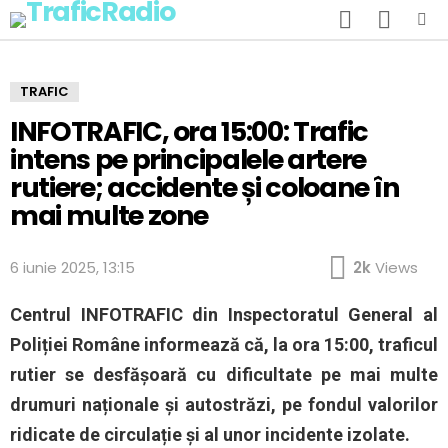
SEARCH
SWITCH
SKIN
Menu
TRAFIC
INFOTRAFIC, ora 15:00: Trafic
intens pe principalele artere
rutiere; accidente și coloane în
mai multe zone
6 iunie 2025, 13:15
2k
Views
Centrul INFOTRAFIC din Inspectoratul General al
Poliției Române informează că, la ora 15:00, traficul
rutier se desfășoară cu dificultate pe mai multe
drumuri naționale și autostrăzi, pe fondul valorilor
ridicate de circulație și al unor incidente izolate.