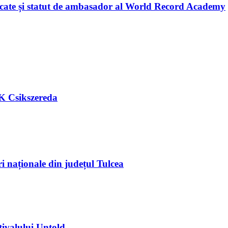
licate și statut de ambasador al World Record Academy
FK Csikszereda
ri naționale din județul Tulcea
tivalului Untold