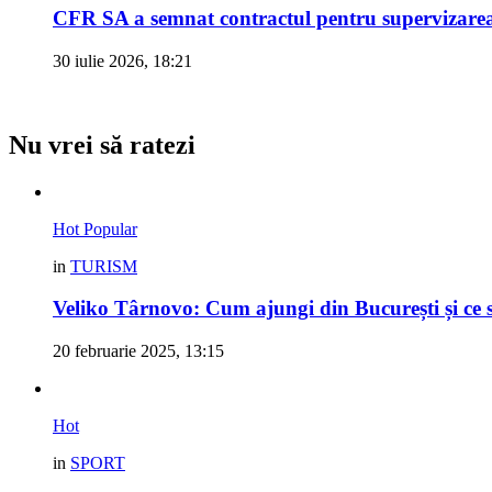
CFR SA a semnat contractul pentru supervizarea 
30 iulie 2026, 18:21
Nu vrei să ratezi
Hot
Popular
in
TURISM
Veliko Târnovo: Cum ajungi din București și ce s
20 februarie 2025, 13:15
Hot
in
SPORT