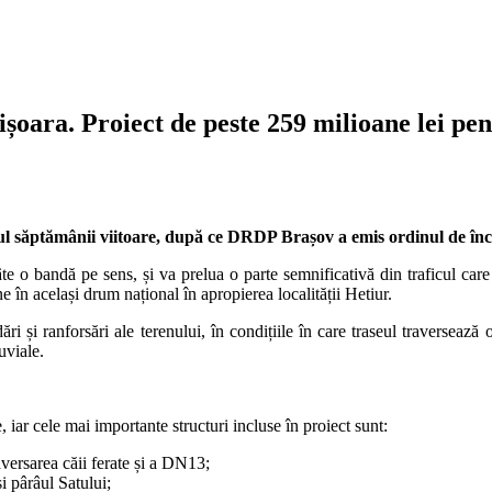
ișoara. Proiect de peste 259 milioane lei pe
ul săptămânii viitoare, după ce
DRDP Brașov
a emis ordinul de înc
 o bandă pe sens, și va prelua o parte semnificativă din traficul car
ne în același drum național în apropierea localității Hetiur.
dări și ranforsări ale terenului, în condițiile în care traseul traversea
uviale.
, iar cele mai importante structuri incluse în proiect sunt:
versarea căii ferate și a DN13;
 pârâul Satului;