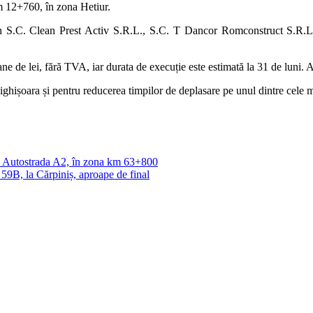
m 12+760, în zona Hetiur.
ă din S.C. Clean Prest Activ S.R.L., S.C. T Dancor Romconstruct S.R
ane de lei, fără TVA, iar durata de execuție este estimată la 31 de luni.
 Sighișoara și pentru reducerea timpilor de deplasare pe unul dintre cele 
 pe Autostrada A2, în zona km 63+800
59B, la Cărpiniș, aproape de final