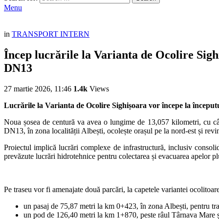
Menu
in
TRANSPORT INTERN
Încep lucrările la Varianta de Ocolire Sigh
DN13
27 martie 2026, 11:46
1.4k
Views
Lucrările la Varianta de Ocolire Sighișoara vor începe la început
Noua șosea de centură va avea o lungime de 13,057 kilometri, cu câte
DN13, în zona localității Albești, ocolește orașul pe la nord-est și revi
Proiectul implică lucrări complexe de infrastructură, inclusiv consoli
prevăzute lucrări hidrotehnice pentru colectarea și evacuarea apelor pl
Pe traseu vor fi amenajate două parcări, la capetele variantei ocolitoare
un pasaj de 75,87 metri la km 0+423, în zona Albești, pentru tra
un pod de 126,40 metri la km 1+870, peste râul Târnava Mare și