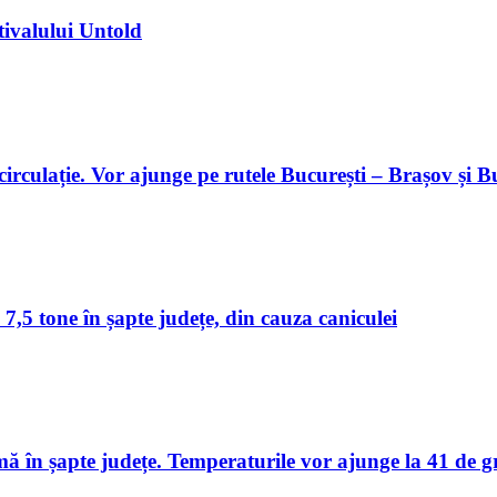
tivalului Untold
 circulație. Vor ajunge pe rutele București – Brașov și 
 7,5 tone în șapte județe, din cauza caniculei
în șapte județe. Temperaturile vor ajunge la 41 de g