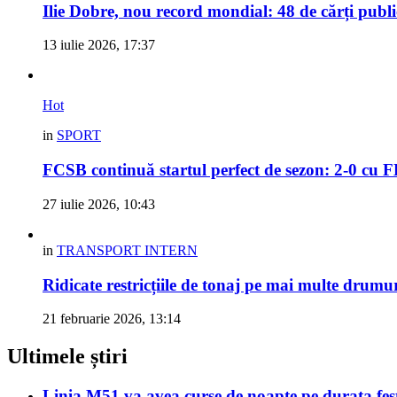
Ilie Dobre, nou record mondial: 48 de cărți pub
13 iulie 2026, 17:37
Hot
in
SPORT
FCSB continuă startul perfect de sezon: 2-0 cu 
27 iulie 2026, 10:43
in
TRANSPORT INTERN
Ridicate restricțiile de tonaj pe mai multe drumu
21 februarie 2026, 13:14
Ultimele știri
Linia M51 va avea curse de noapte pe durata fes