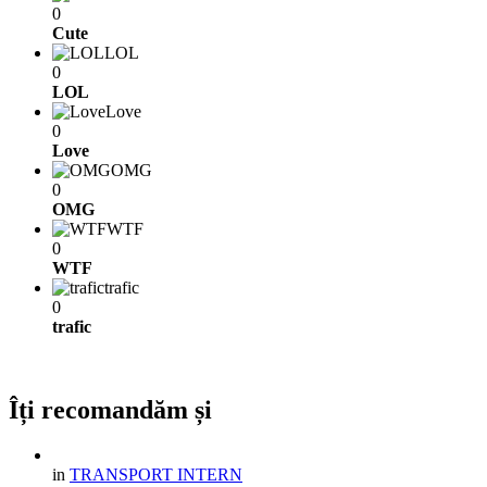
0
Cute
LOL
0
LOL
Love
0
Love
OMG
0
OMG
WTF
0
WTF
trafic
0
trafic
Îți recomandăm și
in
TRANSPORT INTERN