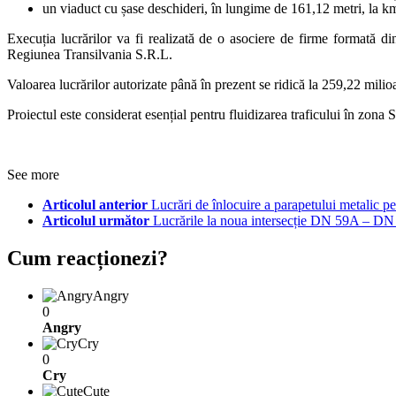
un viaduct cu șase deschideri, în lungime de 161,12 metri, la k
Execuția lucrărilor va fi realizată de o asociere de firme format
Regiunea Transilvania S.R.L.
Valoarea lucrărilor autorizate până în prezent se ridică la 259,22 milio
Proiectul este considerat esențial pentru fluidizarea traficului în zona
See more
Articolul anterior
Lucrări de înlocuire a parapetului metalic
Articolul următor
Lucrările la noua intersecție DN 59A – DN 
Cum reacționezi?
Angry
0
Angry
Cry
0
Cry
Cute