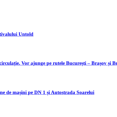
tivalului Untold
 circulație. Vor ajunge pe rutele București – Brașov și 
oane de mașini pe DN 1 și Autostrada Soarelui