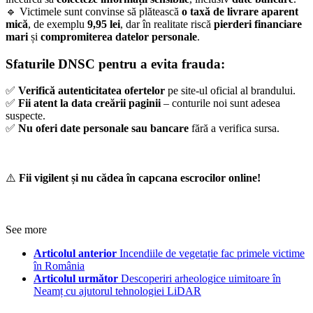
🔹 Victimele sunt convinse să plătească
o taxă de livrare aparent
mică
, de exemplu
9,95 lei
, dar în realitate riscă
pierderi financiare
mari
și
compromiterea datelor personale
.
Sfaturile DNSC pentru a evita frauda:
✅
Verifică autenticitatea ofertelor
pe site-ul oficial al brandului.
✅
Fii atent la data creării paginii
– conturile noi sunt adesea
suspecte.
✅
Nu oferi date personale sau bancare
fără a verifica sursa.
⚠️
Fii vigilent și nu cădea în capcana escrocilor online!
See more
Articolul anterior
Incendiile de vegetație fac primele victime
în România
Articolul următor
Descoperiri arheologice uimitoare în
Neamț cu ajutorul tehnologiei LiDAR