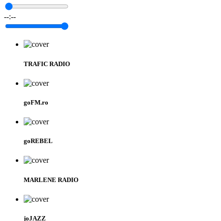
--:--
TRAFIC RADIO
goFM.ro
goREBEL
MARLENE RADIO
joJAZZ