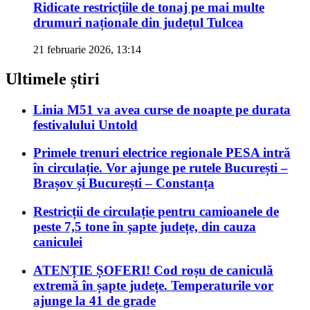
Ridicate restricțiile de tonaj pe mai multe
drumuri naționale din județul Tulcea
21 februarie 2026, 13:14
Ultimele știri
Linia M51 va avea curse de noapte pe durata
festivalului Untold
Primele trenuri electrice regionale PESA intră
în circulație. Vor ajunge pe rutele București –
Brașov și București – Constanța
Restricții de circulație pentru camioanele de
peste 7,5 tone în șapte județe, din cauza
caniculei
ATENȚIE ȘOFERI! Cod roșu de caniculă
extremă în șapte județe. Temperaturile vor
ajunge la 41 de grade