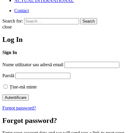
ACTUAL INTERNATIONAL
Contact
Search for:
Search
close
Log In
Sign In
Nume utilizator sau adresă email
Parolă
Ține-mă minte
Forgot password?
Forgot password?
Enter your account data and we will send you a link to reset your