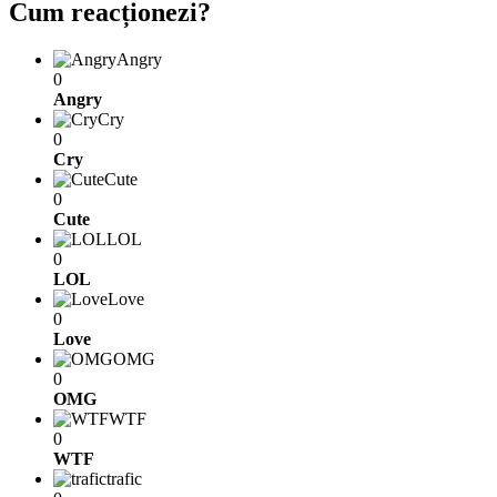
Cum reacționezi?
Angry
0
Angry
Cry
0
Cry
Cute
0
Cute
LOL
0
LOL
Love
0
Love
OMG
0
OMG
WTF
0
WTF
trafic