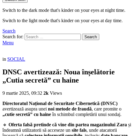
Switch to the dark mode that's kinder on your eyes at night time.
Switch to the light mode that's kinder on your eyes at day time.
Search
Search for:
Search
Menu
in
SOCIAL
DNSC avertizează: Noua înșelătorie
„Cutia secretă” cu haine
9 martie 2025, 09:32
2k
Views
Directoratul Național de Securitate Cibernetică (DNSC)
avertizează asupra unei
noi metode de fraudă
, care promite o
„cutie secretă” cu haine
în schimbul completării unui sondaj.
🔹
Oferta falsă pretinde că vine din partea magazinului Zara
și
îndeamnă utilizatorii să acceseze un
site fals
, unde atacatorii
încearcă să
colecteze informații sensibile
, inclusiv
date bancare
.