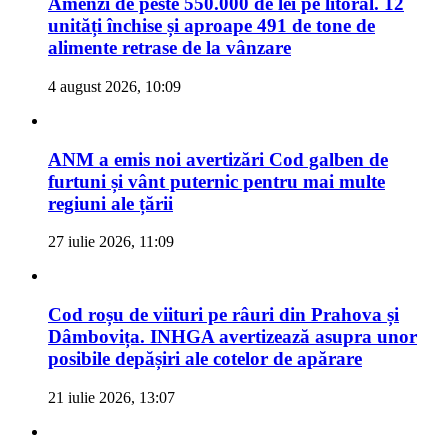
Amenzi de peste 550.000 de lei pe litoral. 12
unități închise și aproape 491 de tone de
alimente retrase de la vânzare
4 august 2026, 10:09
ANM a emis noi avertizări Cod galben de
furtuni și vânt puternic pentru mai multe
regiuni ale țării
27 iulie 2026, 11:09
Cod roșu de viituri pe râuri din Prahova și
Dâmbovița. INHGA avertizează asupra unor
posibile depășiri ale cotelor de apărare
21 iulie 2026, 13:07