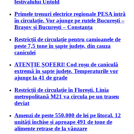
festivalului Untold
Primele trenuri electrice regionale PESA intră
în circulație. Vor ajunge pe rutele București –
Brașov și București – Constanța
Restricții de circulație pentru camioanele de
peste 7,5 tone în șapte județe, din cauza
caniculei
ATENȚIE ȘOFERI! Cod roșu de caniculă
extremă în șapte județe. Temperaturile vor
ajunge la 41 de grade
Restricții de circulație în Florești. Linia
metropolitană M21 va circula pe un traseu
deviat
Amenzi de peste 550.000 de lei pe litoral. 12
unități închise și aproape 491 de tone de
alimente retrase de la vânzare