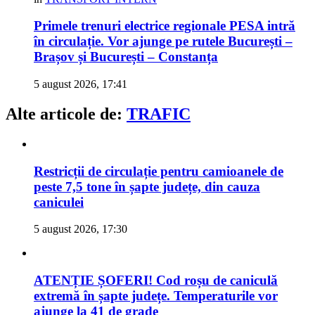
Primele trenuri electrice regionale PESA intră
în circulație. Vor ajunge pe rutele București –
Brașov și București – Constanța
5 august 2026, 17:41
Alte articole de:
TRAFIC
Restricții de circulație pentru camioanele de
peste 7,5 tone în șapte județe, din cauza
caniculei
5 august 2026, 17:30
ATENȚIE ȘOFERI! Cod roșu de caniculă
extremă în șapte județe. Temperaturile vor
ajunge la 41 de grade