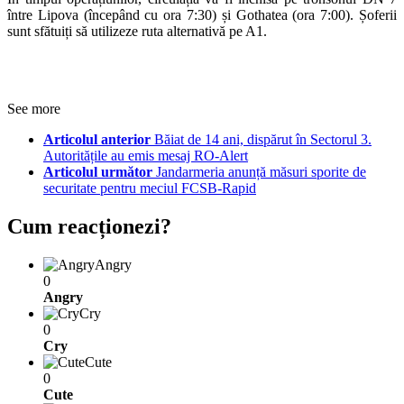
între Lipova (începând cu ora 7:30) și Gothatea (ora 7:00). Șoferii
sunt sfătuiți să utilizeze ruta alternativă pe A1.
See more
Articolul anterior
Băiat de 14 ani, dispărut în Sectorul 3.
Autoritățile au emis mesaj RO-Alert
Articolul următor
Jandarmeria anunță măsuri sporite de
securitate pentru meciul FCSB-Rapid
Cum reacționezi?
Angry
0
Angry
Cry
0
Cry
Cute
0
Cute