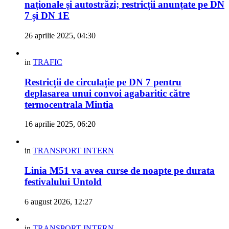
naționale și autostrăzi; restricții anunțate pe DN
7 și DN 1E
26 aprilie 2025, 04:30
in
TRAFIC
Restricții de circulație pe DN 7 pentru
deplasarea unui convoi agabaritic către
termocentrala Mintia
16 aprilie 2025, 06:20
in
TRANSPORT INTERN
Linia M51 va avea curse de noapte pe durata
festivalului Untold
6 august 2026, 12:27
in
TRANSPORT INTERN