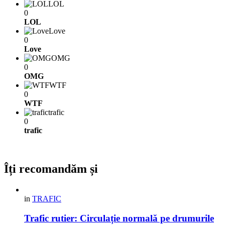
LOL
0
LOL
Love
0
Love
OMG
0
OMG
WTF
0
WTF
trafic
0
trafic
Îți recomandăm și
in
TRAFIC
Trafic rutier: Circulație normală pe drumurile