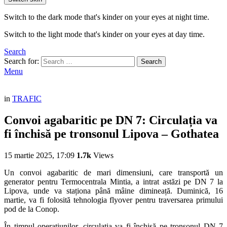
Switch to the dark mode that's kinder on your eyes at night time.
Switch to the light mode that's kinder on your eyes at day time.
Search
Search for:
Search
Menu
in
TRAFIC
Convoi agabaritic pe DN 7: Circulația va
fi închisă pe tronsonul Lipova – Gothatea
15 martie 2025, 17:09
1.7k
Views
Un convoi agabaritic de mari dimensiuni, care transportă un
generator pentru Termocentrala Mintia, a intrat astăzi pe DN 7 la
Lipova, unde va staționa până mâine dimineață. Duminică, 16
martie, va fi folosită tehnologia flyover pentru traversarea primului
pod de la Conop.
În timpul operațiunilor, circulația va fi închisă pe tronsonul DN 7