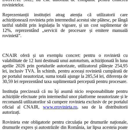
rovinietelor.
Reprezentanții instituției atrag atenția că utilizatorii care
achiziționează rovinieta prin intermediul acestui site plătesc, pe lângă
tariful stabilit prin legislația în vigoare, și un cost suplimentar de
12%, reprezentând „servicii de procesare și emitere manuală
rovinietă”.
CNAIR oferă și un exemplu concret: pentru o rovinietă cu
valabilitate de 12 luni destinată unui autoturism, achiziționată în luna
aprilie 2026 prin portalurile autorizate, utilizatorul plătește 254,95
lei, inclusiv TVA. În schimb, pentru aceeași rovinietă cumpărată de
pe portalul neautorizat, suma totală ajunge la 285,54 lei, diferența de
30,59 lei reprezentând taxa suplimentară percepută pentru procesare.
Instituția precizează că nu își asumă nicio responsabilitate pentru
achizițiile efectuate prin intermediul unor platforme neautorizate și le
recomandă utilizatorilor să cumpere rovinieta exclusiv de pe portalul
oficial al CNAIR,
www.erovinieta.ro
, sau de la distribuitorii
autorizați.
Rovinieta este obligatorie pentru circulația pe drumurile naționale,
drumurile expres și autostrăzile din România, iar lipsa acesteia poate