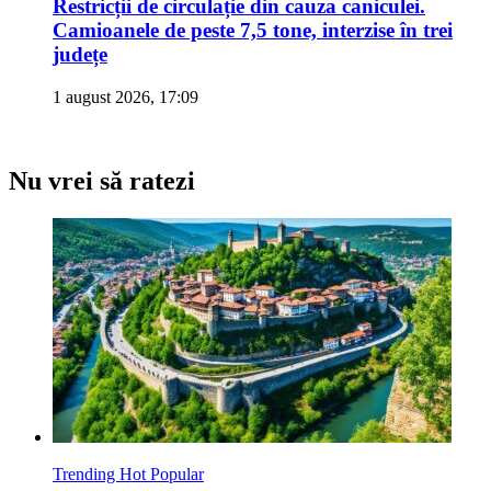
Restricții de circulație din cauza caniculei.
Camioanele de peste 7,5 tone, interzise în trei
județe
1 august 2026, 17:09
Nu vrei să ratezi
Trending
Hot
Popular