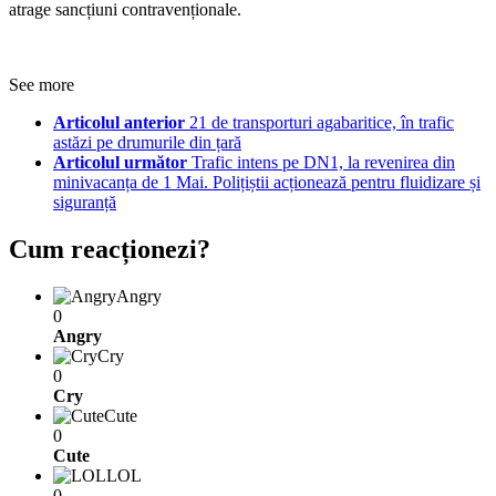
atrage sancțiuni contravenționale.
See more
Articolul anterior
21 de transporturi agabaritice, în trafic
astăzi pe drumurile din țară
Articolul următor
Trafic intens pe DN1, la revenirea din
minivacanța de 1 Mai. Polițiștii acționează pentru fluidizare și
siguranță
Cum reacționezi?
Angry
0
Angry
Cry
0
Cry
Cute
0
Cute
LOL
0