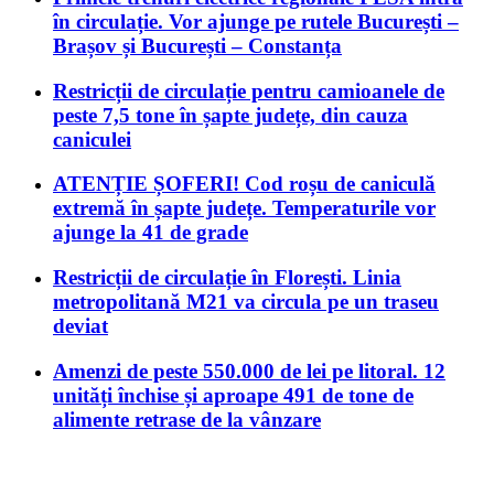
în circulație. Vor ajunge pe rutele București –
Brașov și București – Constanța
Restricții de circulație pentru camioanele de
peste 7,5 tone în șapte județe, din cauza
caniculei
ATENȚIE ȘOFERI! Cod roșu de caniculă
extremă în șapte județe. Temperaturile vor
ajunge la 41 de grade
Restricții de circulație în Florești. Linia
metropolitană M21 va circula pe un traseu
deviat
Amenzi de peste 550.000 de lei pe litoral. 12
unități închise și aproape 491 de tone de
alimente retrase de la vânzare