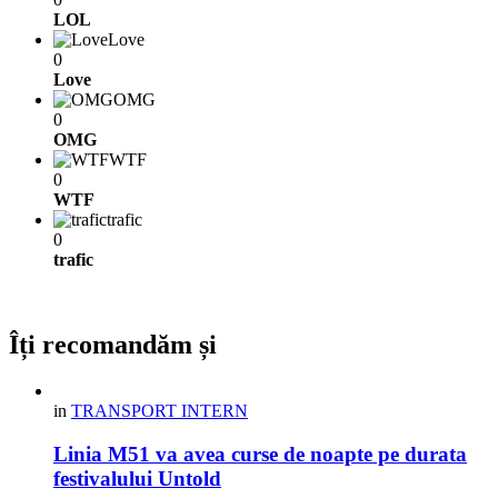
LOL
Love
0
Love
OMG
0
OMG
WTF
0
WTF
trafic
0
trafic
Îți recomandăm și
in
TRANSPORT INTERN
Linia M51 va avea curse de noapte pe durata
festivalului Untold