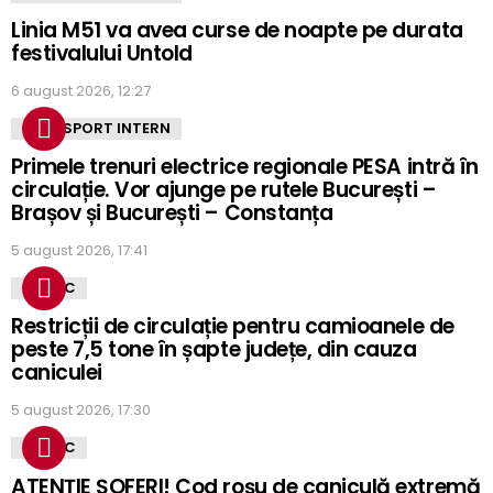
Linia M51 va avea curse de noapte pe durata
festivalului Untold
6 august 2026, 12:27
TRANSPORT INTERN
Primele trenuri electrice regionale PESA intră în
circulație. Vor ajunge pe rutele București –
Brașov și București – Constanța
5 august 2026, 17:41
TRAFIC
Restricții de circulație pentru camioanele de
peste 7,5 tone în șapte județe, din cauza
caniculei
5 august 2026, 17:30
TRAFIC
ATENȚIE ȘOFERI! Cod roșu de caniculă extremă