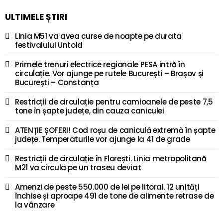
ULTIMELE ȘTIRI
Linia M51 va avea curse de noapte pe durata
festivalului Untold
Primele trenuri electrice regionale PESA intră în
circulație. Vor ajunge pe rutele București – Brașov și
București – Constanța
Restricții de circulație pentru camioanele de peste 7,5
tone în șapte județe, din cauza caniculei
ATENȚIE ȘOFERI! Cod roșu de caniculă extremă în șapte
județe. Temperaturile vor ajunge la 41 de grade
Restricții de circulație în Florești. Linia metropolitană
M21 va circula pe un traseu deviat
Amenzi de peste 550.000 de lei pe litoral. 12 unități
închise și aproape 491 de tone de alimente retrase de
la vânzare