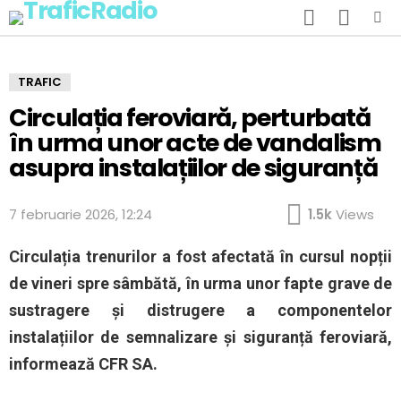
SEARCH
SWITCH
SKIN
Menu
TRAFIC
Circulația feroviară, perturbată
în urma unor acte de vandalism
asupra instalațiilor de siguranță
7 februarie 2026, 12:24
1.5k
Views
Circulația trenurilor a fost afectată în cursul nopții
de vineri spre sâmbătă, în urma unor fapte grave de
sustragere și distrugere a componentelor
instalațiilor de semnalizare și siguranță feroviară,
informează
CFR SA
.