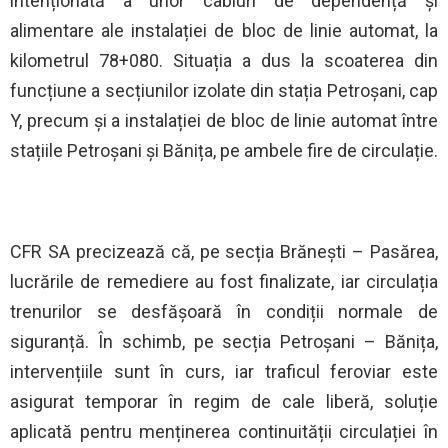
intenționată a unor cabluri de dependență și
alimentare ale instalației de bloc de linie automat, la
kilometrul 78+080. Situația a dus la scoaterea din
funcțiune a secțiunilor izolate din stația Petroșani, cap
Y, precum și a instalației de bloc de linie automat între
stațiile Petroșani și Bănița, pe ambele fire de circulație.
CFR SA precizează că, pe secția Brănești – Pasărea,
lucrările de remediere au fost finalizate, iar circulația
trenurilor se desfășoară în condiții normale de
siguranță. În schimb, pe secția Petroșani – Bănița,
intervențiile sunt în curs, iar traficul feroviar este
asigurat temporar în regim de cale liberă, soluție
aplicată pentru menținerea continuității circulației în