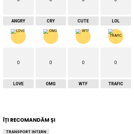
ANGRY
CRY
CUTE
LOL
0
0
0
0
LOVE
OMG
WTF
TRAFIC
ÎȚI RECOMANDĂM ȘI
TRANSPORT INTERN