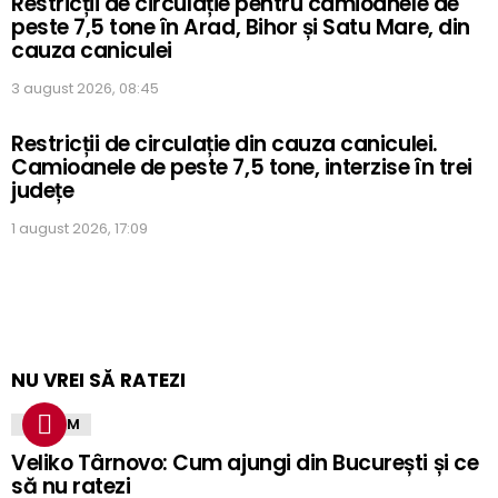
Restricții de circulație pentru camioanele de
peste 7,5 tone în Arad, Bihor și Satu Mare, din
cauza caniculei
3 august 2026, 08:45
Restricții de circulație din cauza caniculei.
Camioanele de peste 7,5 tone, interzise în trei
județe
1 august 2026, 17:09
NU VREI SĂ RATEZI
TURISM
Veliko Târnovo: Cum ajungi din București și ce
să nu ratezi