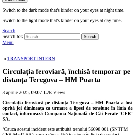
Switch to the dark mode that's kinder on your eyes at night time.
Switch to the light mode that's kinder on your eyes at day time.
Search
Search for:
Search
Menu
in
TRANSPORT INTERN
Circulația feroviară, închisă temporar pe
distanța Teregova – HM Poarta
3 aprilie 2025, 09:07
1.7k
Views
Circulația feroviară pe distanța Teregova – HM Poarta a fost
oprită joi dimineața ca urmare a lipsei de tensiune în linia de
contact, informează Compania Națională de Căi Ferate ‘CFR’
SA.
‘Cauza acestui incident este atribuită trenului 56098 001 (SNTFM
CFR Marfă SA), care a rămas fără tensiune în linia de contact,