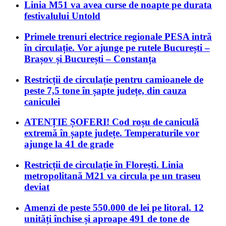
Linia M51 va avea curse de noapte pe durata
festivalului Untold
Primele trenuri electrice regionale PESA intră
în circulație. Vor ajunge pe rutele București –
Brașov și București – Constanța
Restricții de circulație pentru camioanele de
peste 7,5 tone în șapte județe, din cauza
caniculei
ATENȚIE ȘOFERI! Cod roșu de caniculă
extremă în șapte județe. Temperaturile vor
ajunge la 41 de grade
Restricții de circulație în Florești. Linia
metropolitană M21 va circula pe un traseu
deviat
Amenzi de peste 550.000 de lei pe litoral. 12
unități închise și aproape 491 de tone de