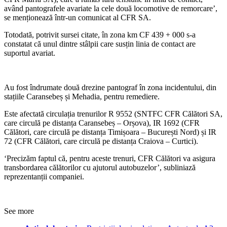
având pantografele avariate la cele două locomotive de remorcare’,
se menționează într-un comunicat al CFR SA.
Totodată, potrivit sursei citate, în zona km CF 439 + 000 s-a
constatat că unul dintre stâlpii care susțin linia de contact are
suportul avariat.
Au fost îndrumate două drezine pantograf în zona incidentului, din
stațiile Caransebeș și Mehadia, pentru remediere.
Este afectată circulația trenurilor R 9552 (SNTFC CFR Călători SA,
care circulă pe distanța Caransebeș – Orșova), IR 1692 (CFR
Călători, care circulă pe distanța Timișoara – București Nord) și IR
72 (CFR Călători, care circulă pe distanța Craiova – Curtici).
‘Precizăm faptul că, pentru aceste trenuri, CFR Călători va asigura
transbordarea călătorilor cu ajutorul autobuzelor’, subliniază
reprezentanții companiei.
See more