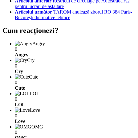
Articolul anterior
Restricții de circulație pe Autostrada A2
pentru lucrări de asfaltare
Articolul următor
TAROM anulează zborul RO 384 Paris-
București din motive tehnice
Cum reacționezi?
Angry
0
Angry
Cry
0
Cry
Cute
0
Cute
LOL
0
LOL
Love
0
Love
OMG
0
OMG