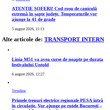
ATENȚIE ȘOFERI! Cod roșu de caniculă
extremă în șapte județe. Temperaturile vor
ajunge la 41 de grade
5 august 2026, 11:13
Alte articole de:
TRANSPORT INTERN
Linia M51 va avea curse de noapte pe durata
festivalului Untold
6 august 2026, 12:27
Trending
Primele trenuri electrice regionale PESA intră
în circulație. Vor ajunge pe rutele București –