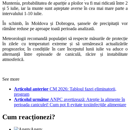
Muntenia, probabilitatea de apariție a ploilor va fi mai ridicată între 2
și 5 iulie, iar la munte sunt așteptate averse în cea mai mare parte a
intervalului 1-10 iulie.
În schimb, în Moldova și Dobrogea, șansele de precipitații vor
rămâne reduse pe aproape toată perioada analizată.
Meteorologii recomandă populației să respecte măsurile de protecție
în zilele cu temperaturi extreme și să urmărească actualizările
prognozelor, în condițiile în care începutul lunii iulie va aduce o
alternanță între episoade de caniculă, răcire și instabilitate
atmosferică.
See more
Articolul anterior
CM 2026: Tabloul fazei eliminatorii,
program
Articolul următor
ANPC avertizează: Atenție la alimente în
perioada caniculei! Cum pot fi evitate toxiinfecțiile alimentare
Cum reacționezi?
Angry