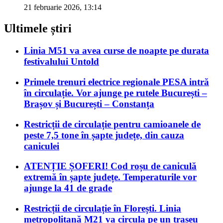
21 februarie 2026, 13:14
Ultimele știri
Linia M51 va avea curse de noapte pe durata
festivalului Untold
Primele trenuri electrice regionale PESA intră
în circulație. Vor ajunge pe rutele București –
Brașov și București – Constanța
Restricții de circulație pentru camioanele de
peste 7,5 tone în șapte județe, din cauza
caniculei
ATENȚIE ȘOFERI! Cod roșu de caniculă
extremă în șapte județe. Temperaturile vor
ajunge la 41 de grade
Restricții de circulație în Florești. Linia
metropolitană M21 va circula pe un traseu