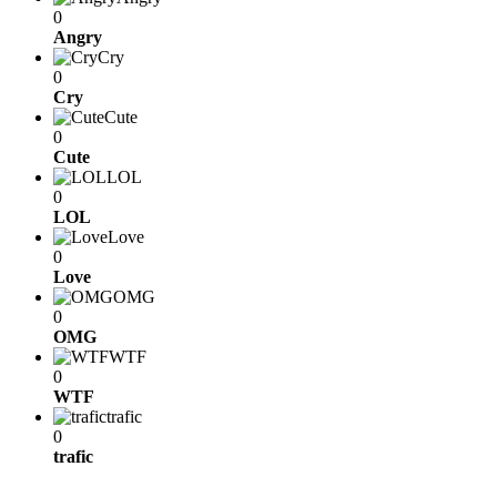
0
Angry
Cry
0
Cry
Cute
0
Cute
LOL
0
LOL
Love
0
Love
OMG
0
OMG
WTF
0
WTF
trafic
0
trafic