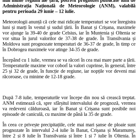
mai multe regiuni ale țării, potrivit prognozei publicate luni de
Administrația Națională de Meteorologie (ANM), valabilă
pentru perioada 29 iunie – 12 iulie.
Meteorologii anunță că cele mai ridicate temperaturi se vor înregistra
luni și marți în vestul și sudul țării. În Banat și Crișana, maximele
vor ajunge la 39-40 de grade Celsius, iar în Muntenia și Oltenia se
vor situa în jurul valorilor de 37-38 de grade. În Transilvania și
Moldova sunt prognozate temperaturi de 36-37 de grade, în timp ce
în Dobrogea maximele vor atinge 34-35 de grade.
Începând cu 1 iulie, vremea se va răcori în cea mai mare parte a țării.
Temperaturile maxime vor coborî la valori cuprinse, în general, între
25 și 32 de grade, în funcție de regiune, iar nopțile vor deveni mai
răcoroase, cu minime de 12-18 grade.
După 7-8 iulie, temperaturile vor începe din nou să crească treptat.
ANM estimează că, spre sfârșitul intervalului de prognoză, vremea
va redeveni călduroasă, iar în Banat și Crișana sunt posibile noi
episoade de caniculă, cu maxime de până la 35 de grade.
În ceea ce privește precipitațiile, cele mai mari șanse de ploaie sunt
prognozate în intervalul 2-4 iulie în Banat, Crișana și Maramureș,
între 2 și 8 iulie în Transilvania și între 1 și 7 iulie în Oltenia. În