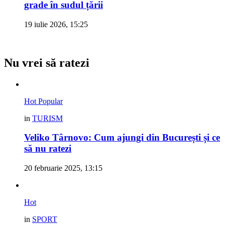
grade în sudul țării
19 iulie 2026, 15:25
Nu vrei să ratezi
Hot
Popular
in
TURISM
Veliko Târnovo: Cum ajungi din București și ce
să nu ratezi
20 februarie 2025, 13:15
Hot
in
SPORT