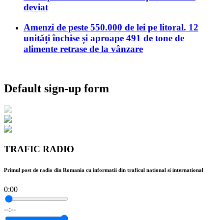
deviat
Amenzi de peste 550.000 de lei pe litoral. 12
unități închise și aproape 491 de tone de
alimente retrase de la vânzare
Default sign-up form
TRAFIC RADIO
Primul post de radio din Romania cu informatii din traficul national si international
0:00
--:--