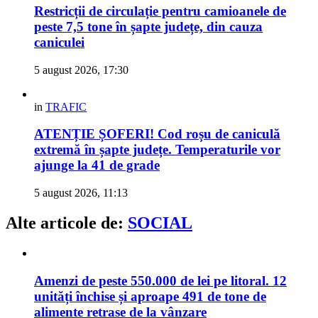
Restricții de circulație pentru camioanele de
peste 7,5 tone în șapte județe, din cauza
caniculei
5 august 2026, 17:30
in
TRAFIC
ATENȚIE ȘOFERI! Cod roșu de caniculă
extremă în șapte județe. Temperaturile vor
ajunge la 41 de grade
5 august 2026, 11:13
Alte articole de:
SOCIAL
Amenzi de peste 550.000 de lei pe litoral. 12
unități închise și aproape 491 de tone de
alimente retrase de la vânzare