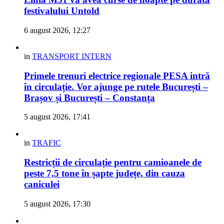
festivalului Untold
6 august 2026, 12:27
in
TRANSPORT INTERN
Primele trenuri electrice regionale PESA intră
în circulație. Vor ajunge pe rutele București –
Brașov și București – Constanța
5 august 2026, 17:41
in
TRAFIC
Restricții de circulație pentru camioanele de
peste 7,5 tone în șapte județe, din cauza
caniculei
5 august 2026, 17:30