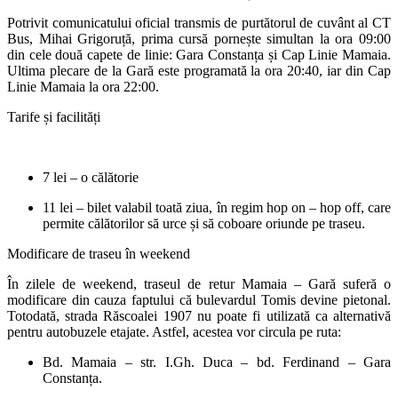
Potrivit comunicatului oficial transmis de purtătorul de cuvânt al CT
Bus, Mihai Grigoruță, prima cursă pornește simultan la ora 09:00
din cele două capete de linie: Gara Constanța și Cap Linie Mamaia.
Ultima plecare de la Gară este programată la ora 20:40, iar din Cap
Linie Mamaia la ora 22:00.
Tarife și facilități
7 lei – o călătorie
11 lei – bilet valabil toată ziua, în regim hop on – hop off, care
permite călătorilor să urce și să coboare oriunde pe traseu.
Modificare de traseu în weekend
În zilele de weekend, traseul de retur Mamaia – Gară suferă o
modificare din cauza faptului că bulevardul Tomis devine pietonal.
Totodată, strada Răscoalei 1907 nu poate fi utilizată ca alternativă
pentru autobuzele etajate. Astfel, acestea vor circula pe ruta:
Bd. Mamaia – str. I.Gh. Duca – bd. Ferdinand – Gara
Constanța.