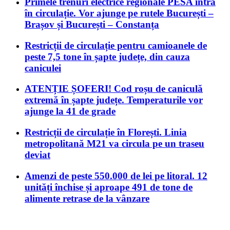
Primele trenuri electrice regionale PESA intră
în circulație. Vor ajunge pe rutele București –
Brașov și București – Constanța
Restricții de circulație pentru camioanele de
peste 7,5 tone în șapte județe, din cauza
caniculei
ATENȚIE ȘOFERI! Cod roșu de caniculă
extremă în șapte județe. Temperaturile vor
ajunge la 41 de grade
Restricții de circulație în Florești. Linia
metropolitană M21 va circula pe un traseu
deviat
Amenzi de peste 550.000 de lei pe litoral. 12
unități închise și aproape 491 de tone de
alimente retrase de la vânzare