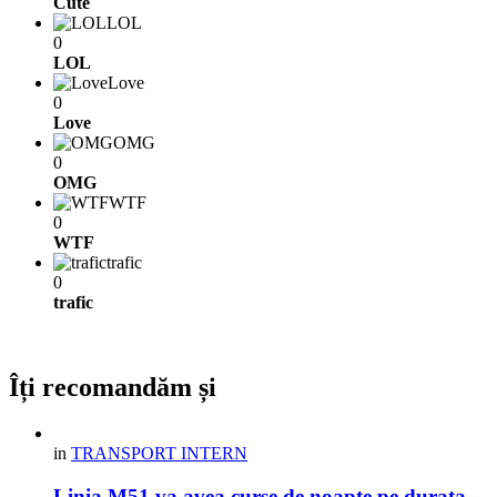
Cute
LOL
0
LOL
Love
0
Love
OMG
0
OMG
WTF
0
WTF
trafic
0
trafic
Îți recomandăm și
in
TRANSPORT INTERN
Linia M51 va avea curse de noapte pe durata