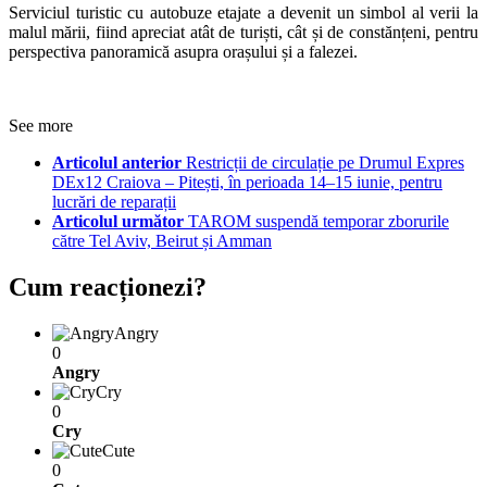
Serviciul turistic cu autobuze etajate a devenit un simbol al verii la
malul mării, fiind apreciat atât de turiști, cât și de constănțeni, pentru
perspectiva panoramică asupra orașului și a falezei.
See more
Articolul anterior
Restricții de circulație pe Drumul Expres
DEx12 Craiova – Pitești, în perioada 14–15 iunie, pentru
lucrări de reparații
Articolul următor
TAROM suspendă temporar zborurile
către Tel Aviv, Beirut și Amman
Cum reacționezi?
Angry
0
Angry
Cry
0
Cry
Cute
0