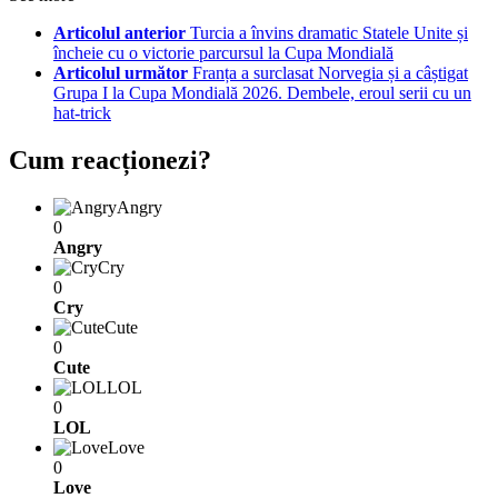
Articolul anterior
Turcia a învins dramatic Statele Unite și
încheie cu o victorie parcursul la Cupa Mondială
Articolul următor
Franța a surclasat Norvegia și a câștigat
Grupa I la Cupa Mondială 2026. Dembele, eroul serii cu un
hat-trick
Cum reacționezi?
Angry
0
Angry
Cry
0
Cry
Cute
0
Cute
LOL
0
LOL
Love
0
Love