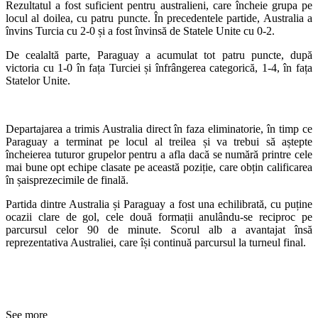
Rezultatul a fost suficient pentru australieni, care încheie grupa pe
locul al doilea, cu patru puncte. În precedentele partide, Australia a
învins Turcia cu 2-0 și a fost învinsă de Statele Unite cu 0-2.
De cealaltă parte, Paraguay a acumulat tot patru puncte, după
victoria cu 1-0 în fața Turciei și înfrângerea categorică, 1-4, în fața
Statelor Unite.
Departajarea a trimis Australia direct în faza eliminatorie, în timp ce
Paraguay a terminat pe locul al treilea și va trebui să aștepte
încheierea tuturor grupelor pentru a afla dacă se numără printre cele
mai bune opt echipe clasate pe această poziție, care obțin calificarea
în șaisprezecimile de finală.
Partida dintre Australia și Paraguay a fost una echilibrată, cu puține
ocazii clare de gol, cele două formații anulându-se reciproc pe
parcursul celor 90 de minute. Scorul alb a avantajat însă
reprezentativa Australiei, care își continuă parcursul la turneul final.
See more