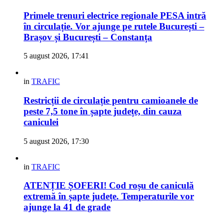
Primele trenuri electrice regionale PESA intră
în circulație. Vor ajunge pe rutele București –
Brașov și București – Constanța
5 august 2026, 17:41
in
TRAFIC
Restricții de circulație pentru camioanele de
peste 7,5 tone în șapte județe, din cauza
caniculei
5 august 2026, 17:30
in
TRAFIC
ATENȚIE ȘOFERI! Cod roșu de caniculă
extremă în șapte județe. Temperaturile vor
ajunge la 41 de grade