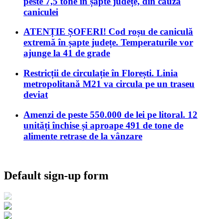
peste 7,5 tone în șapte județe, din cauza
caniculei
ATENȚIE ȘOFERI! Cod roșu de caniculă
extremă în șapte județe. Temperaturile vor
ajunge la 41 de grade
Restricții de circulație în Florești. Linia
metropolitană M21 va circula pe un traseu
deviat
Amenzi de peste 550.000 de lei pe litoral. 12
unități închise și aproape 491 de tone de
alimente retrase de la vânzare
Default sign-up form