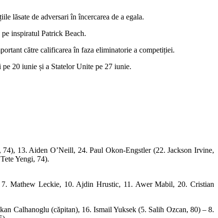
ile lăsate de adversari în încercarea de a egala.
 pe inspiratul Patrick Beach.
rtant către calificarea în faza eliminatorie a competiției.
pe 20 iunie și a Statelor Unite pe 27 iunie.
, 74), 13. Aiden O’Neill, 24. Paul Okon-Engstler (22. Jackson Irvine,
Tete Yengi, 74).
. Mathew Leckie, 10. Ajdin Hrustic, 11. Awer Mabil, 20. Cristian
an Calhanoglu (căpitan), 16. Ismail Yuksek (5. Salih Ozcan, 80) – 8.