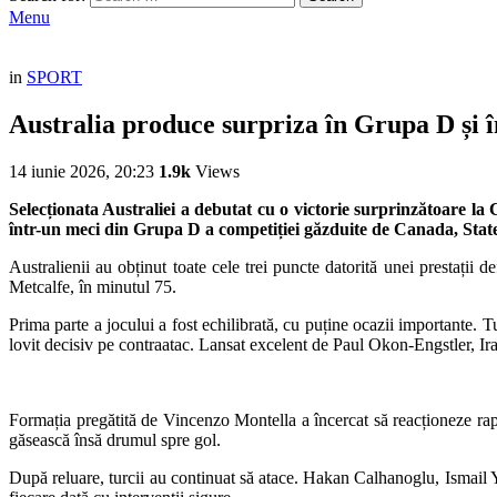
Menu
in
SPORT
Australia produce surpriza în Grupa D și 
14 iunie 2026, 20:23
1.9k
Views
Selecționata Australiei a debutat cu o victorie surprinzătoare l
într-un meci din Grupa D a competiției găzduite de Canada, State
Australienii au obținut toate cele trei puncte datorită unei prestații
Metcalfe, în minutul 75.
Prima parte a jocului a fost echilibrată, cu puține ocazii importante. 
lovit decisiv pe contraatac. Lansat excelent de Paul Okon-Engstler, Ir
Formația pregătită de Vincenzo Montella a încercat să reacționeze rapi
găsească însă drumul spre gol.
După reluare, turcii au continuat să atace. Hakan Calhanoglu, Ismail Y