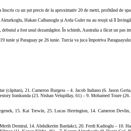
înscris cu un șut precis de la aproximativ 20 de metri, profitând de spați
m Akturkoglu, Hakan Calhanoglu și Arda Guler nu au reușit să îl învingă
ebutul a fost unul dezamăgitor. În schimb, Australia a făcut un pas impo
 19 iunie și Paraguay pe 26 iunie. Turcia va juca împotriva Paraguayului 
tar (căpitan), 21. Cameron Burgess – 4. Jacob Italiano (6. Jason Geria
estory Irankunda (23. Nishan Velupillay, 61) – 9. Mohamed Toure (26. 
enek, 15. Kai Trewin, 25. Lucas Herrington, 14. Cameron Devlin, 7
 Merih Demiral, 14. Abdulkerim Bardakci, 20. Ferdi Kadioglu – 10. Hak