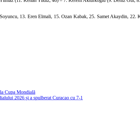
Yilmaz (11. Kenan Yildiz, 46) – 7. Kerem Akturkoglu (9. Deniz Gul, 8
 Soyuncu, 13. Eren Elmali, 15. Ozan Kabak, 25. Samet Akaydin, 22. 
a la Cupa Mondială
ialului 2026 și a spulberat Curacao cu 7-1