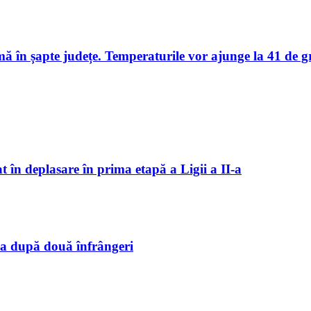
în șapte județe. Temperaturile vor ajunge la 41 de g
 în deplasare în prima etapă a Ligii a II-a
a după două înfrângeri