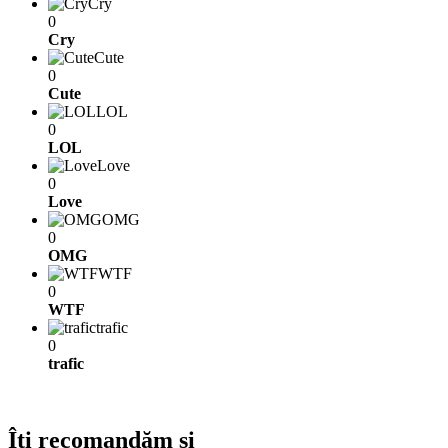
Cry
0
Cry
Cute
0
Cute
LOL
0
LOL
Love
0
Love
OMG
0
OMG
WTF
0
WTF
trafic
0
trafic
Îți recomandăm și