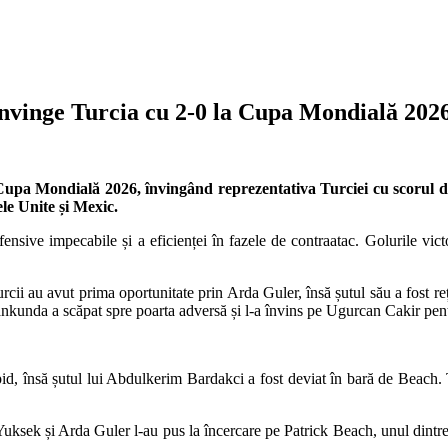
învinge Turcia cu 2-0 la Cupa Mondială 202
a Cupa Mondială 2026, învingând reprezentativa Turciei cu scorul 
le Unite și Mexic.
 defensive impecabile și a eficienței în fazele de contraatac. Golurile v
Turcii au avut prima oportunitate prin Arda Guler, însă șutul său a fost r
ankunda a scăpat spre poarta adversă și l-a învins pe Ugurcan Cakir pen
d, însă șutul lui Abdulkerim Bardakci a fost deviat în bară de Beach. Tu
uksek și Arda Guler l-au pus la încercare pe Patrick Beach, unul dintre c