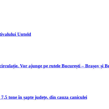
tivalului Untold
 circulație. Vor ajunge pe rutele București – Brașov și 
 7,5 tone în șapte județe, din cauza caniculei