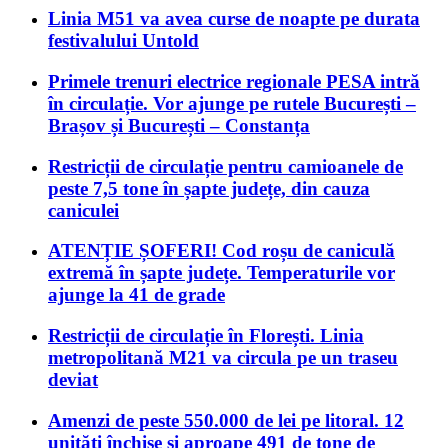
Linia M51 va avea curse de noapte pe durata
festivalului Untold
Primele trenuri electrice regionale PESA intră
în circulație. Vor ajunge pe rutele București –
Brașov și București – Constanța
Restricții de circulație pentru camioanele de
peste 7,5 tone în șapte județe, din cauza
caniculei
ATENȚIE ȘOFERI! Cod roșu de caniculă
extremă în șapte județe. Temperaturile vor
ajunge la 41 de grade
Restricții de circulație în Florești. Linia
metropolitană M21 va circula pe un traseu
deviat
Amenzi de peste 550.000 de lei pe litoral. 12
unități închise și aproape 491 de tone de