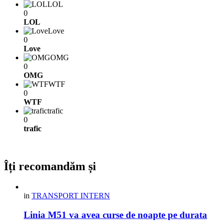
LOL
0
LOL
Love
0
Love
OMG
0
OMG
WTF
0
WTF
trafic
0
trafic
Îți recomandăm și
in
TRANSPORT INTERN
Linia M51 va avea curse de noapte pe durata