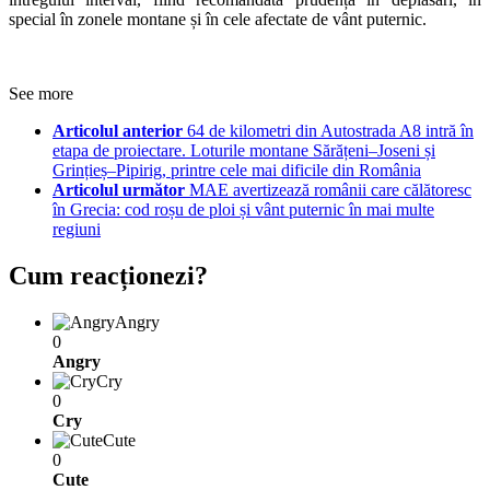
special în zonele montane și în cele afectate de vânt puternic.
See more
Articolul anterior
64 de kilometri din Autostrada A8 intră în
etapa de proiectare. Loturile montane Sărățeni–Joseni și
Grințieș–Pipirig, printre cele mai dificile din România
Articolul următor
MAE avertizează românii care călătoresc
în Grecia: cod roșu de ploi și vânt puternic în mai multe
regiuni
Cum reacționezi?
Angry
0
Angry
Cry
0
Cry
Cute
0
Cute