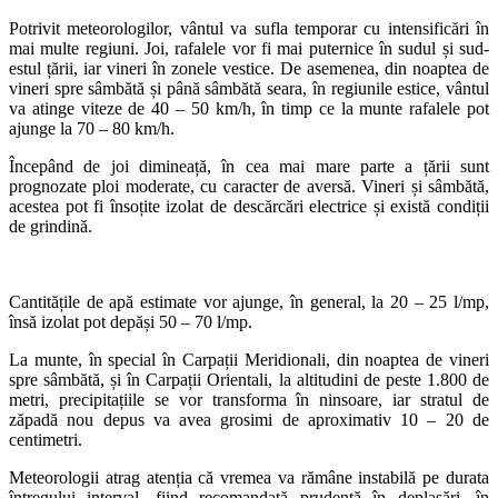
Potrivit meteorologilor, vântul va sufla temporar cu intensificări în
mai multe regiuni. Joi, rafalele vor fi mai puternice în sudul și sud-
estul țării, iar vineri în zonele vestice. De asemenea, din noaptea de
vineri spre sâmbătă și până sâmbătă seara, în regiunile estice, vântul
va atinge viteze de 40 – 50 km/h, în timp ce la munte rafalele pot
ajunge la 70 – 80 km/h.
Începând de joi dimineață, în cea mai mare parte a țării sunt
prognozate ploi moderate, cu caracter de aversă. Vineri și sâmbătă,
acestea pot fi însoțite izolat de descărcări electrice și există condiții
de grindină.
Cantitățile de apă estimate vor ajunge, în general, la 20 – 25 l/mp,
însă izolat pot depăși 50 – 70 l/mp.
La munte, în special în Carpații Meridionali, din noaptea de vineri
spre sâmbătă, și în Carpații Orientali, la altitudini de peste 1.800 de
metri, precipitațiile se vor transforma în ninsoare, iar stratul de
zăpadă nou depus va avea grosimi de aproximativ 10 – 20 de
centimetri.
Meteorologii atrag atenția că vremea va rămâne instabilă pe durata
întregului interval, fiind recomandată prudență în deplasări, în