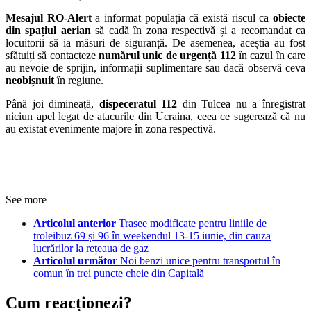
Mesajul RO-Alert
a informat populația că există riscul ca
obiecte
din spațiul aerian
să cadă în zona respectivă și a recomandat ca
locuitorii să ia măsuri de siguranță. De asemenea, aceștia au fost
sfătuiți să contacteze
numărul unic de urgență 112
în cazul în care
au nevoie de sprijin, informații suplimentare sau dacă observă ceva
neobișnuit
în regiune.
Până joi dimineață,
dispeceratul 112
din Tulcea nu a înregistrat
niciun apel legat de atacurile din Ucraina, ceea ce sugerează că nu
au existat evenimente majore în zona respectivă.
See more
Articolul anterior
Trasee modificate pentru liniile de
troleibuz 69 și 96 în weekendul 13-15 iunie, din cauza
lucrărilor la rețeaua de gaz
Articolul următor
Noi benzi unice pentru transportul în
comun în trei puncte cheie din Capitală
Cum reacționezi?