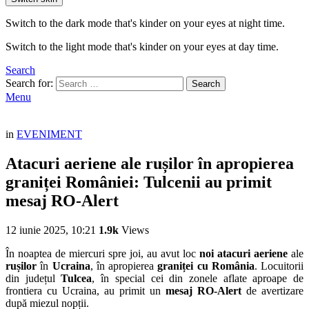
Switch to the dark mode that's kinder on your eyes at night time.
Switch to the light mode that's kinder on your eyes at day time.
Search
Search for:
Search
Menu
in
EVENIMENT
Atacuri aeriene ale rușilor în apropierea
graniței României: Tulcenii au primit
mesaj RO-Alert
12 iunie 2025, 10:21
1.9k
Views
În noaptea de miercuri spre joi, au avut loc
noi atacuri aeriene
ale
rușilor
în
Ucraina
, în apropierea
graniței cu România
. Locuitorii
din județul
Tulcea
, în special cei din zonele aflate aproape de
frontiera cu Ucraina, au primit un
mesaj RO-Alert
de avertizare
după miezul nopții.