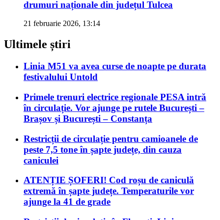
drumuri naționale din județul Tulcea
21 februarie 2026, 13:14
Ultimele știri
Linia M51 va avea curse de noapte pe durata
festivalului Untold
Primele trenuri electrice regionale PESA intră
în circulație. Vor ajunge pe rutele București –
Brașov și București – Constanța
Restricții de circulație pentru camioanele de
peste 7,5 tone în șapte județe, din cauza
caniculei
ATENȚIE ȘOFERI! Cod roșu de caniculă
extremă în șapte județe. Temperaturile vor
ajunge la 41 de grade