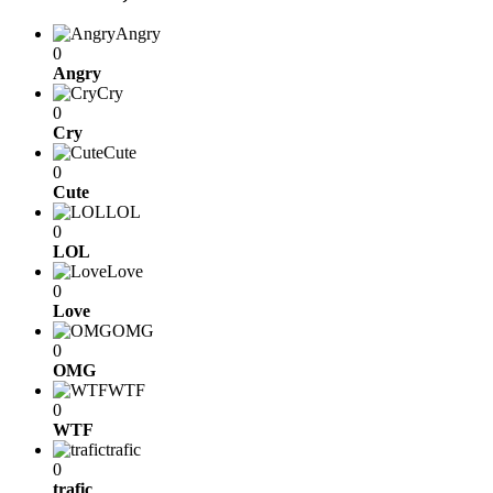
Angry
0
Angry
Cry
0
Cry
Cute
0
Cute
LOL
0
LOL
Love
0
Love
OMG
0
OMG
WTF
0
WTF
trafic
0
trafic