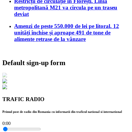
Restricții de circulație în Florești. Linia
metropolitană M21 va circula pe un traseu
deviat
Amenzi de peste 550.000 de lei pe litoral. 12
unități închise și aproape 491 de tone de
alimente retrase de la vânzare
Default sign-up form
TRAFIC RADIO
Primul post de radio din Romania cu informatii din traficul national si international
0:00