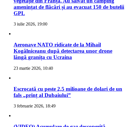
vegetație din Franța. Au salvat un camping
amenințat de flăcări și au evacuat 150 de butelii
GPL
3 iulie 2026, 19:00
Aeronave NATO ridicate de la Mihail
Kogălniceanu după detectarea unor drone
lângă granița cu Ucraina
23 martie 2026, 10:40
Escrocată cu peste 2,5 milioane de dolari de un
fals „prinț al Dubaiului”
3 februarie 2026, 18:49
(VIDEO) Acumulare de gaz descoperită