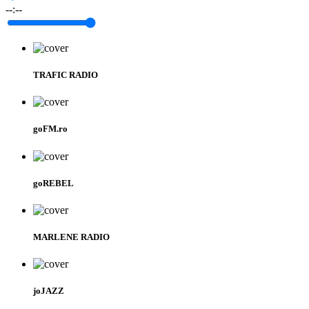
--:--
TRAFIC RADIO
goFM.ro
goREBEL
MARLENE RADIO
joJAZZ