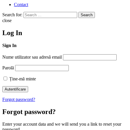
Contact
Search for:
Search
close
Log In
Sign In
Nume utilizator sau adresă email
Parolă
Ține-mă minte
Forgot password?
Forgot password?
Enter your account data and we will send you a link to reset your
password.