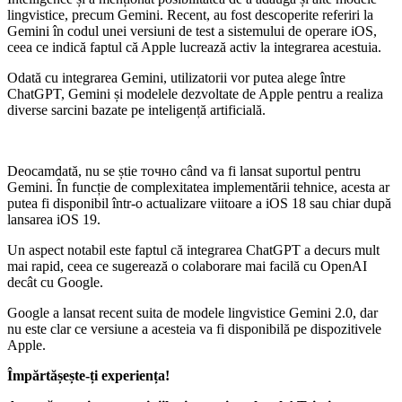
lingvistice, precum Gemini. Recent, au fost descoperite referiri la
Gemini în codul unei versiuni de test a sistemului de operare iOS,
ceea ce indică faptul că Apple lucrează activ la integrarea acestuia.
Odată cu integrarea Gemini, utilizatorii vor putea alege între
ChatGPT, Gemini și modelele dezvoltate de Apple pentru a realiza
diverse sarcini bazate pe inteligență artificială.
Deocamdată, nu se știe точно când va fi lansat suportul pentru
Gemini. În funcție de complexitatea implementării tehnice, acesta ar
putea fi disponibil într-o actualizare viitoare a iOS 18 sau chiar după
lansarea iOS 19.
Un aspect notabil este faptul că integrarea ChatGPT a decurs mult
mai rapid, ceea ce sugerează o colaborare mai facilă cu OpenAI
decât cu Google.
Google a lansat recent suita de modele lingvistice Gemini 2.0, dar
nu este clar ce versiune a acesteia va fi disponibilă pe dispozitivele
Apple.
Împărtășește-ți experiența!