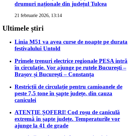
drumuri naționale din județul Tulcea
21 februarie 2026, 13:14
Ultimele știri
Linia M51 va avea curse de noapte pe durata
festivalului Untold
Primele trenuri electrice regionale PESA intră
în circulație. Vor ajunge pe rutele București –
Brașov și București – Constanța
Restricții de circulație pentru camioanele de
peste 7,5 tone în șapte județe, din cauza
caniculei
ATENȚIE ȘOFERI! Cod roșu de caniculă
extremă în șapte județe. Temperaturile vor
ajunge la 41 de grade