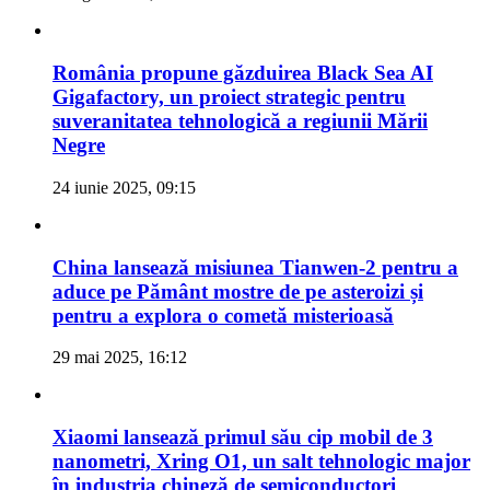
România propune găzduirea Black Sea AI
Gigafactory, un proiect strategic pentru
suveranitatea tehnologică a regiunii Mării
Negre
24 iunie 2025, 09:15
China lansează misiunea Tianwen-2 pentru a
aduce pe Pământ mostre de pe asteroizi și
pentru a explora o cometă misterioasă
29 mai 2025, 16:12
Xiaomi lansează primul său cip mobil de 3
nanometri, Xring O1, un salt tehnologic major
în industria chineză de semiconductori