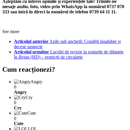
Așteptăm cu interes opiniile și experiențele tale! Trimite-ne
mesaje audio, foto, video prin WhatsApp la numărul 0737 070
333 sau intră în direct la numărul de telefon 0739 64 11 11.
See more
Articolul anterior
Azile sub anchetă: Condiții insalubre și
decese suspecte
Articolul următor
Lucrări de revizie la rosturile de dilatație
în Bejan (HD) – restricții de circulație
Cum reacționezi?
Angry
0
Angry
Cry
0
Cry
Cute
0
Cute
LOL