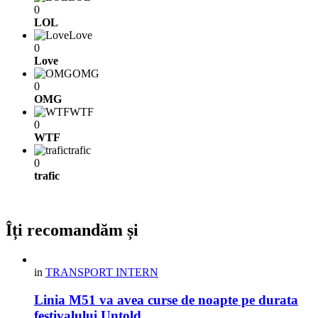
0
LOL
Love
0
Love
OMG
0
OMG
WTF
0
WTF
trafic
0
trafic
Îți recomandăm și
in
TRANSPORT INTERN
Linia M51 va avea curse de noapte pe durata
festivalului Untold